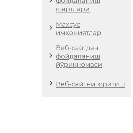
фойдаланиш
шартлари
Махсус
имкониятлар
Веб-сайтдан
фойдаланиш
йўриқномаси
Веб-сайтни юритиш