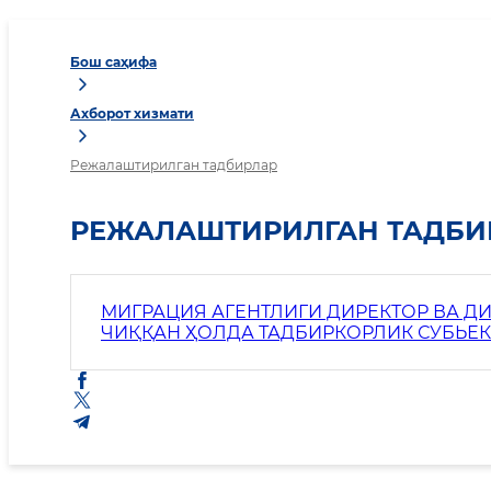
Бош саҳифа
Ахборот хизмати
Режалаштирилган тадбирлар
РЕЖАЛАШТИРИЛГАН ТАДБИ
МИГРАЦИЯ АГЕНТЛИГИ ДИРЕКТОР ВА Д
ЧИҚҚАН ҲОЛДА ТАДБИРКОРЛИК СУБЬЕ
БЎЙИЧА