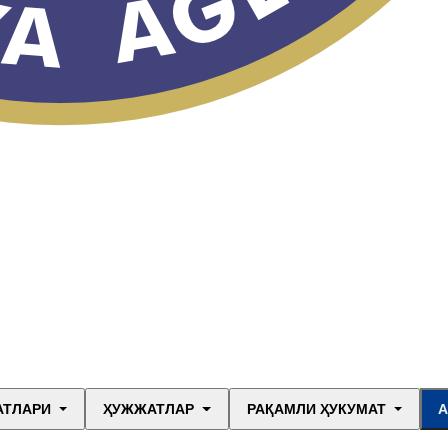
АТЛАРИ
ҲУЖЖАТЛАР
РАҚАМЛИ ҲУКУМАТ
А