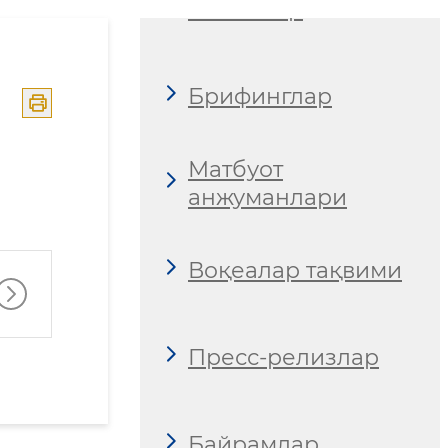
Эълонлар
Брифинглар
Матбуот
анжуманлари
Воқеалар тақвими
Пресс-релизлар
Байрамлар