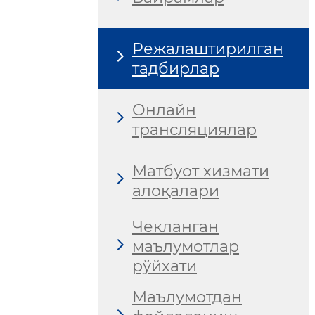
Режалаштирилган
тадбирлар
Онлайн
трансляциялар
Матбуот хизмати
алоқалари
Чекланган
маълумотлар
рўйхати
Маълумотдан