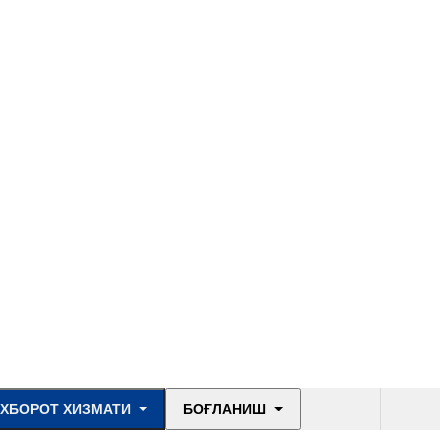
ОАВ биз ҳақимизда
Раҳбариятнинг
баёнотлари ва
нутқлари
Қонунчиликдаги
янгиликлар
Янгиликлар
ХБОРОТ ХИЗМАТИ
БОҒЛАНИШ