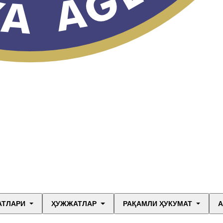
АТЛАРИ
ҲУЖЖАТЛАР
РАҚАМЛИ ҲУКУМАТ
А