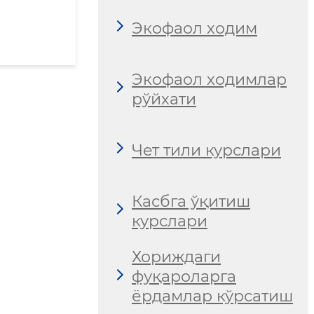
Экофаол ходим
Экофаол ходимлар
рўйхати
Чет тили курслари
Касбга ўқитиш
курслари
Хориждаги
фуқароларга
ёрдамлар кўрсатиш