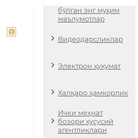
билишингиз зарур
бўлган энг муҳим
маълумотлар
Видеодарсликлар
Электрон ҳукумат
Халқаро ҳамкорлик
Ички меҳнат
бозори хусусий
агентликлари