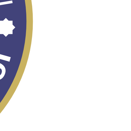
Рўйхатга олиш -
2026
Бюрократияни
бартараф этиш -
2030
Ижтимоий-
иқтисодий
ривожланиш
динамикасини
тавсифлайдиган
асосий
кўрсаткичлар
Хусусий бандлик
агентликлари