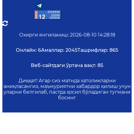
Охирги янгиланиш
:
2026-08-10 14:28:18
Онлайн:
6
Амаллар:
2045
Ташрифлар:
865
Веб-сайтдаги ўртача вақт:
85
Диққат! Агар сиз матнда хатоликларни
аниқласангиз, маъмуриятни хабардор қилиш учун
уларни белгилаб, пастда ҳосил бўладиган тугмани
босинг