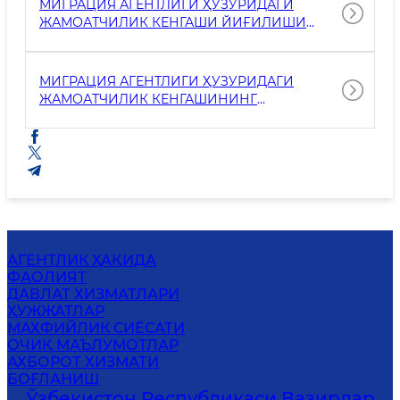
МИГРАЦИЯ АГЕНТЛИГИ ҲУЗУРИДАГИ
ЖАМОАТЧИЛИК КЕНГАШИ ЙИҒИЛИШИ
БАЁНИ №1
МИГРАЦИЯ АГЕНТЛИГИ ҲУЗУРИДАГИ
ЖАМОАТЧИЛИК КЕНГАШИНИНГ
НАВБАТДАГИ ЙИҒИЛИШИ БЎЛИБ ЎТДИ
АГЕНТЛИК ҲАҚИДА
ФАОЛИЯТ
ДАВЛАТ ХИЗМАТЛАРИ
ҲУЖЖАТЛАР
MАХФИЙЛИК СИЁСАТИ
ОЧИҚ МАЪЛУМОТЛАР
АХБОРОТ ХИЗМАТИ
БОҒЛАНИШ
Ўзбекистон Республикаси Вазирлар