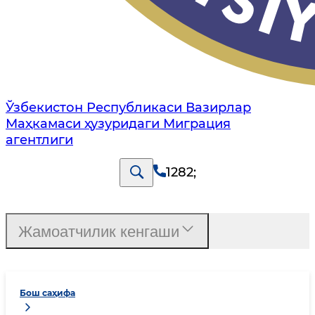
Ўзбекистон Республикаси Вазирлар
Маҳкамаси ҳузуридаги Миграция
агентлиги
1282
;
Жамоатчилик кенгаши
Бош саҳифа