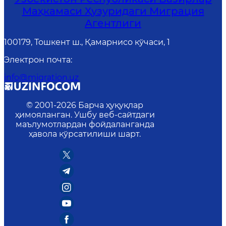
Маҳкамаси Ҳузуридаги Миграция
Агентлиги
100179, Тошкент ш., Қамарнисо кўчаси, 1
Электрон почта
:
info@migration.uz
© 2001-
2026
Барча ҳуқуқлар
ҳимояланган. Ушбу веб-сайтдаги
маълумотлардан фойдаланганда
ҳавола кўрсатилиши шарт.