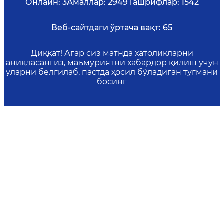
Онлайн:
3
Амаллар:
2949
Ташрифлар:
1542
Веб-сайтдаги ўртача вақт:
65
Диққат! Агар сиз матнда хатоликларни
аниқласангиз, маъмуриятни хабардор қилиш учун
уларни белгилаб, пастда ҳосил бўладиган тугмани
босинг