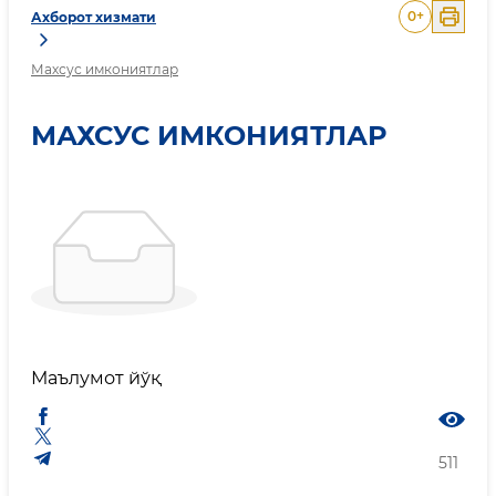
0
+
Ахборот хизмати
Махсус имкониятлар
МАХСУС ИМКОНИЯТЛАР
Маълумот йўқ
511