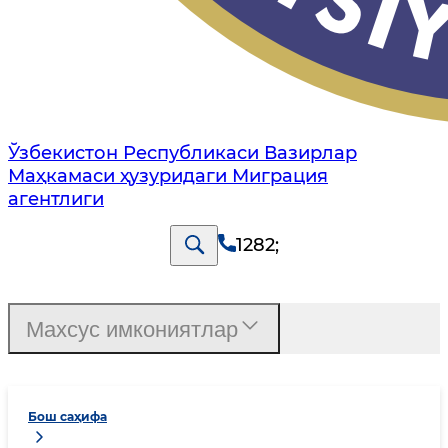
Ўзбекистон Республикаси Вазирлар
Маҳкамаси ҳузуридаги Миграция
агентлиги
1282
;
Махсус имкониятлар
Бош саҳифа