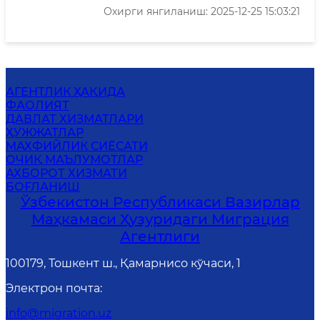
Охирги янгиланиш: 2025-12-25 15:03:21
АГЕНТЛИК ҲАҚИДА
ФАОЛИЯТ
ДАВЛАТ ХИЗМАТЛАРИ
ҲУЖЖАТЛАР
MАХФИЙЛИК СИЁСАТИ
ОЧИҚ МАЪЛУМОТЛАР
АХБОРОТ ХИЗМАТИ
БОҒЛАНИШ
Ўзбекистон Республикаси Вазирлар
Маҳкамаси Ҳузуридаги Миграция
Агентлиги
100179, Тошкент ш., Қамарнисо кўчаси, 1
Электрон почта
:
info@migration.uz