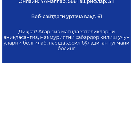
Онлайн:
4
Амаллар:
586
Ташрифлар:
311
Веб-сайтдаги ўртача вақт:
61
Диққат! Агар сиз матнда хатоликларни
аниқласангиз, маъмуриятни хабардор қилиш учун
уларни белгилаб, пастда ҳосил бўладиган тугмани
босинг