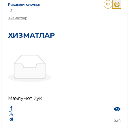
0
+
Рақамли ҳукумат
Хизматлар
ХИЗМАТЛАР
Маълумот йўқ
524