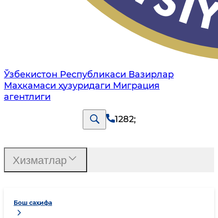
Ўзбекистон Республикаси Вазирлар
Маҳкамаси ҳузуридаги Миграция
агентлиги
1282
;
Хизматлар
Бош саҳифа