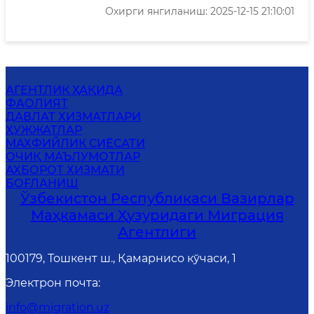
Охирги янгиланиш: 2025-12-15 21:10:01
АГЕНТЛИК ҲАҚИДА
ФАОЛИЯТ
ДАВЛАТ ХИЗМАТЛАРИ
ҲУЖЖАТЛАР
MАХФИЙЛИК СИЁСАТИ
ОЧИҚ МАЪЛУМОТЛАР
АХБОРОТ ХИЗМАТИ
БОҒЛАНИШ
Ўзбекистон Республикаси Вазирлар
Маҳкамаси Ҳузуридаги Миграция
Агентлиги
100179, Тошкент ш., Қамарнисо кўчаси, 1
Электрон почта
:
info@migration.uz