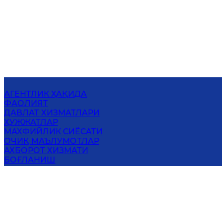
АГЕНТЛИК ҲАҚИДА
ФАОЛИЯТ
ДАВЛАТ ХИЗМАТЛАРИ
ҲУЖЖАТЛАР
MАХФИЙЛИК СИЁСАТИ
ОЧИҚ МАЪЛУМОТЛАР
АХБОРОТ ХИЗМАТИ
БОҒЛАНИШ
ЎЗБЕКИСТОН РЕСПУБЛИКАСИ
ВАЗИРЛАР МАҲКАМАСИ ҲУЗУРИДАГИ
МИГРАЦИЯ АГЕНТЛИГИ