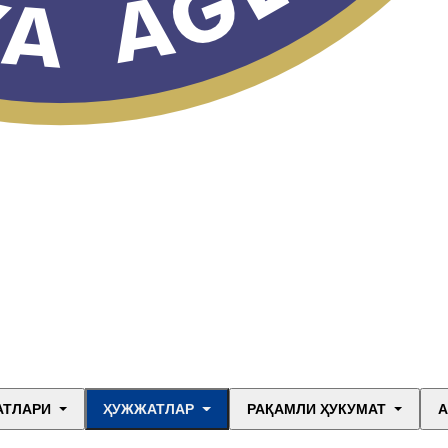
АТЛАРИ
ҲУЖЖАТЛАР
РАҚАМЛИ ҲУКУМАТ
А