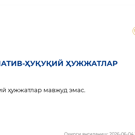
МАТИВ-ҲУҚУҚИЙ ҲУЖЖАТЛАР
ий ҳужжатлар мавжуд эмас.
Охирги янгиланиш: 2026-06-04 1