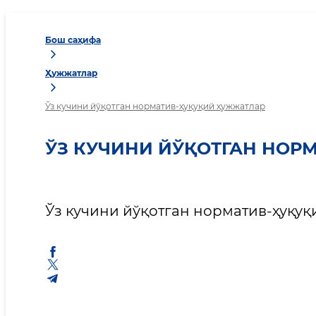
Бош саҳифа
Ҳужжатлар
Ўз кучини йўқотган норматив-ҳуқуқий ҳужжатлар
ЎЗ КУЧИНИ ЙЎҚОТГАН НОР
Ўз кучини йўқотган норматив-ҳуқуқ