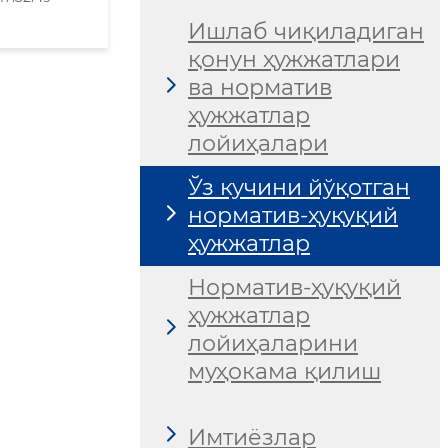
Ишлаб чиқиладиган
қонун ҳужжатлари
ва норматив
ҳужжатлар
лойиҳалари
Ўз кучини йўқотган
норматив-ҳуқуқий
ҳужжатлар
Норматив-ҳуқуқий
ҳужжатлар
лойиҳаларини
муҳокама қилиш
Имтиёзлар