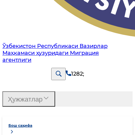
Ўзбекистон Республикаси Вазирлар
Маҳкамаси ҳузуридаги Миграция
агентлиги
1282
;
Ҳужжатлар
Бош саҳифа