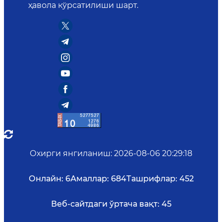
ҳавола кўрсатилиши шарт.
Охирги янгиланиш
:
2026-08-06 20:29:18
Онлайн:
6
Амаллар:
684
Ташрифлар:
452
Веб-сайтдаги ўртача вақт:
45