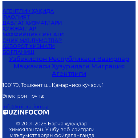
АГЕНТЛИК ҲАҚИДА
ФАОЛИЯТ
ДАВЛАТ ХИЗМАТЛАРИ
ҲУЖЖАТЛАР
MАХФИЙЛИК СИЁСАТИ
ОЧИҚ МАЪЛУМОТЛАР
АХБОРОТ ХИЗМАТИ
БОҒЛАНИШ
Ўзбекистон Республикаси Вазирлар
Маҳкамаси Ҳузуридаги Миграция
Агентлиги
100179, Тошкент ш., Қамарнисо кўчаси, 1
Электрон почта
:
info@migration.uz
© 2001-
2026
Барча ҳуқуқлар
ҳимояланган. Ушбу веб-сайтдаги
маълумотлардан фойдаланганда