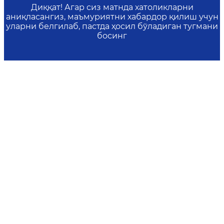
Диққат! Агар сиз матнда хатоликларни
аниқласангиз, маъмуриятни хабардор қилиш учун
уларни белгилаб, пастда ҳосил бўладиган тугмани
босинг