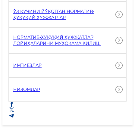
ЎЗ КУЧИНИ ЙЎҚОТГАН НОРМАТИВ-
ҲУҚУҚИЙ ҲУЖЖАТЛАР
НОРМАТИВ-ҲУҚУҚИЙ ҲУЖЖАТЛАР
ЛОЙИҲАЛАРИНИ МУҲОКАМА ҚИЛИШ
ИМТИЁЗЛАР
НИЗОМЛАР