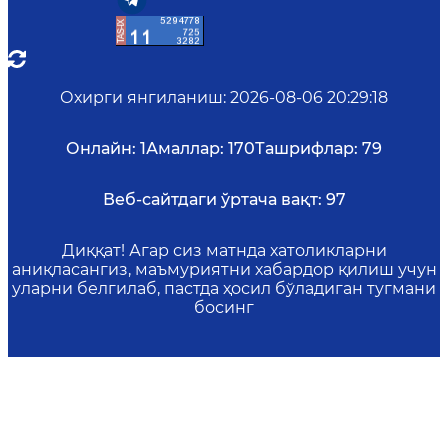
Охирги янгиланиш
:
2026-08-06 20:29:18
Онлайн:
1
Амаллар:
170
Ташрифлар:
79
Веб-сайтдаги ўртача вақт:
97
Диққат! Агар сиз матнда хатоликларни
аниқласангиз, маъмуриятни хабардор қилиш учун
уларни белгилаб, пастда ҳосил бўладиган тугмани
босинг