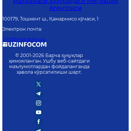
Маҳкамаси Ҳузуридаги Миграция
Агентлиги
100179, Тошкент ш., Қамарнисо кўчаси, 1
Электрон почта
:
info@migration.uz
© 2001-
2026
Барча ҳуқуқлар
ҳимояланган. Ушбу веб-сайтдаги
маълумотлардан фойдаланганда
ҳавола кўрсатилиши шарт.