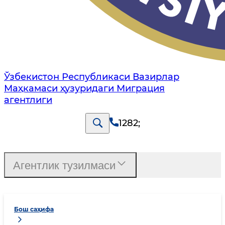
Ўзбекистон Республикаси Вазирлар
Маҳкамаси ҳузуридаги Миграция
агентлиги
1282
;
Агентлик тузилмаси
Бош саҳифа