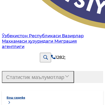
Ўзбекистон Республикаси Вазирлар
Маҳкамаси ҳузуридаги Миграция
агентлиги
1282
;
Статистик маълумотлар
Бош саҳифа