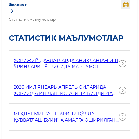
Фаолият
Статистик маълумотлар
СТАТИСТИК МАЪЛУМОТЛАР
ХОРИЖИЙ ДАВЛАТЛАРДА АНИҚЛАНГАН ИШ
ЎРИНЛАРИ ТЎҒРИСИДА МАЪЛУМОТ
2026 ЙИЛ ЯНВАРЬ-АПРЕЛЬ ОЙЛАРИДА
ХОРИЖДА ИШЛАШ ИСТАГИНИ БИЛДИРГАН
ФУҚАРОЛАРНИ КАСБ-ҲУНАР ВА ХОРИЖИЙ
ТИЛЛАРГА ЎҚИТИШ БЎЙИЧА АМАЛГА
ОШИРИЛАЁТГАН ИШЛАР ТЎҒРИСИДА
МЕҲНАТ МИГРАНТЛАРИНИ ҚЎЛЛАБ-
МАЪЛУМОТ
ҚУВВАТЛАШ БЎЙИЧА АМАЛГА ОШИРИЛГАН
ИШЛАРНИНГ АСОСИЙ КЎРСАТКИЧЛАРИ
ТЎҒРИСИДА МАЪЛУМОТ