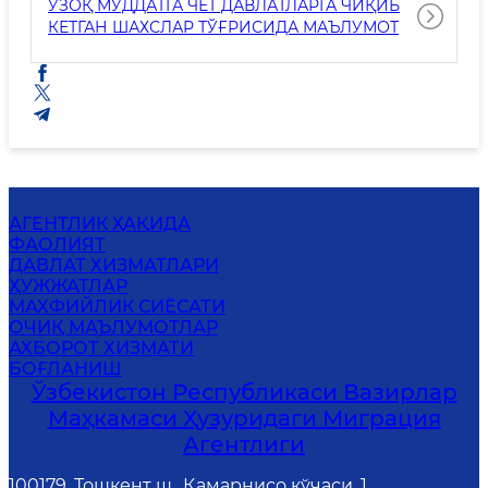
УЗОҚ МУДДАТГА ЧЕТ ДАВЛАТЛАРГА ЧИҚИБ
КЕТГАН ШАХСЛАР ТЎҒРИСИДА МАЪЛУМОТ
АГЕНТЛИК ҲАҚИДА
ФАОЛИЯТ
ДАВЛАТ ХИЗМАТЛАРИ
ҲУЖЖАТЛАР
MАХФИЙЛИК СИЁСАТИ
ОЧИҚ МАЪЛУМОТЛАР
АХБОРОТ ХИЗМАТИ
БОҒЛАНИШ
Ўзбекистон Республикаси Вазирлар
Маҳкамаси Ҳузуридаги Миграция
Агентлиги
100179, Тошкент ш., Қамарнисо кўчаси, 1