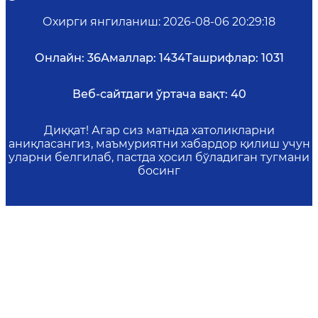
Охирги янгиланиш
:
2026-08-06 20:29:18
Онлайн:
36
Амаллар:
1434
Ташрифлар:
1031
Веб-сайтдаги ўртача вақт:
40
Диққат! Агар сиз матнда хатоликларни
аниқласангиз, маъмуриятни хабардор қилиш учун
уларни белгилаб, пастда ҳосил бўладиган тугмани
босинг