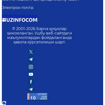
Электрон почта
:
info@migration.uz
© 2001-
2026
Барча ҳуқуқлар
ҳимояланган. Ушбу веб-сайтдаги
маълумотлардан фойдаланганда
ҳавола кўрсатилиши шарт.