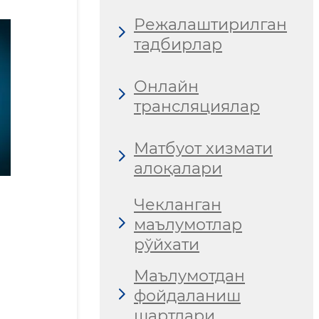
Режалаштирилган
тадбирлар
Онлайн
трансляциялар
Матбуот хизмати
алоқалари
Чекланган
маълумотлар
рўйхати
Маълумотдан
фойдаланиш
шартлари