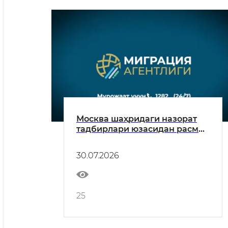
Москва шаҳридаги назорат
тадбирлари юзасидан расмий
ахборот
30.07.2026
25