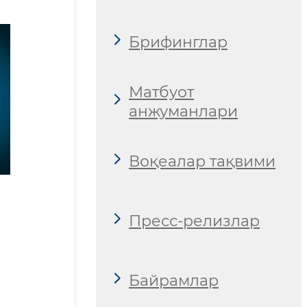
Брифинглар
Матбуот
анжуманлари
Воқеалар тақвими
Пресс-релизлар
Байрамлар