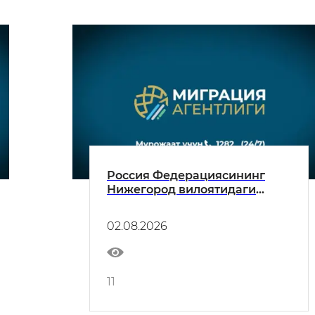
Россия Федерациясининг
Нижегород вилоятидаги
ҳолат юзасидан расмий
муносабат
02.08.2026
11