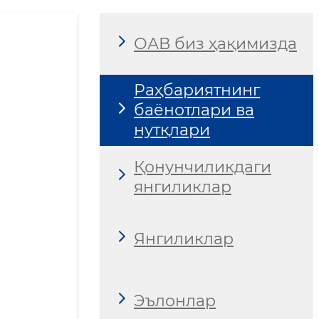
ОАВ биз ҳақимизда
Раҳбариятнинг
баёнотлари ва
нутқлари
Қонунчиликдаги
янгиликлар
Янгиликлар
Эълонлар