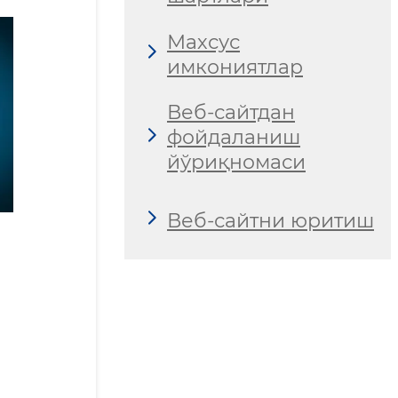
Махсус
имкониятлар
Веб-сайтдан
фойдаланиш
йўриқномаси
Веб-сайтни юритиш