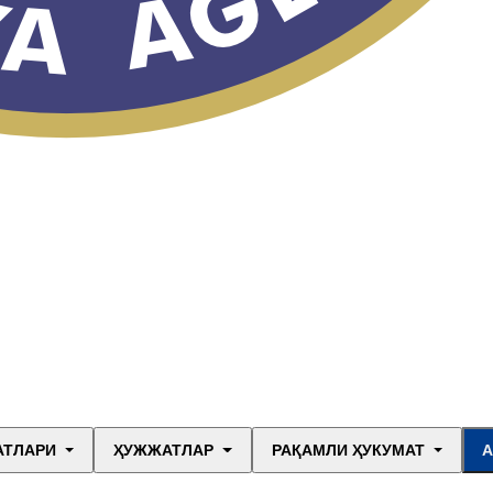
АТЛАРИ
ҲУЖЖАТЛАР
РАҚАМЛИ ҲУКУМАТ
А