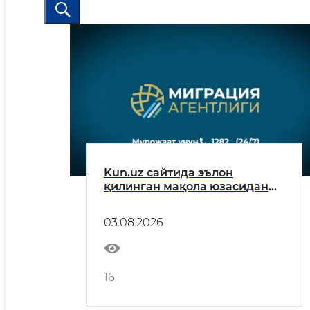
Kun.uz сайтида эълон
қилинган мақола юзасидан
расмий муносабат
03.08.2026
16