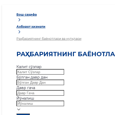
Бош саҳифа
Ахборот хизмати
Раҳбариятнинг баёнотлари ва нутқлари
РАҲБАРИЯТНИНГ БАЁНОТЛА
Калит сўзлар
Бўлган давр дан
Давр гача
Йўналиш