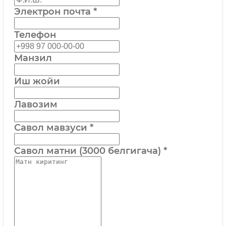
Электрон почта
*
Телефон
Манзил
Иш жойи
Лавозим
Савол мавзуси
*
Савол матни (3000 белгигача)
*