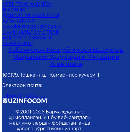
АГЕНТЛИК ҲАҚИДА
ФАОЛИЯТ
ДАВЛАТ ХИЗМАТЛАРИ
ҲУЖЖАТЛАР
MАХФИЙЛИК СИЁСАТИ
ОЧИҚ МАЪЛУМОТЛАР
АХБОРОТ ХИЗМАТИ
БОҒЛАНИШ
Ўзбекистон Республикаси Вазирлар
Маҳкамаси Ҳузуридаги Миграция
Агентлиги
100179, Тошкент ш., Қамарнисо кўчаси, 1
Электрон почта
:
info@migration.uz
© 2001-
2026
Барча ҳуқуқлар
ҳимояланган. Ушбу веб-сайтдаги
маълумотлардан фойдаланганда
ҳавола кўрсатилиши шарт.