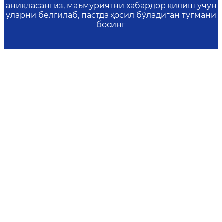
аниқласангиз, маъмуриятни хабардор қилиш учун
уларни белгилаб, пастда ҳосил бўладиган тугмани
босинг