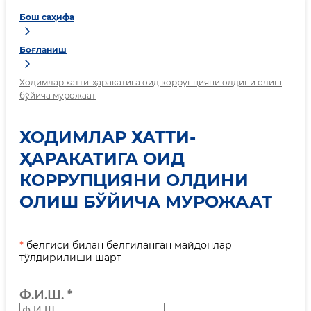
Бош саҳифа
Боғланиш
Ходимлар хатти-ҳаракатига оид коррупцияни олдини олиш
бўйича мурожаат
ХОДИМЛАР ХАТТИ-
ҲАРАКАТИГА ОИД
КОРРУПЦИЯНИ ОЛДИНИ
ОЛИШ БЎЙИЧА МУРОЖААТ
*
белгиси билан белгиланган майдонлар
тўлдирилиши шарт
Ф.И.Ш.
*