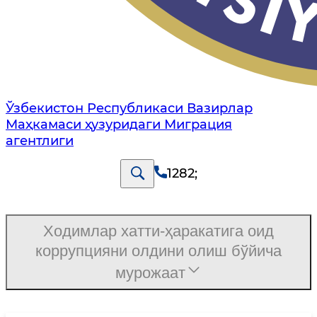
Ўзбекистон Республикаси Вазирлар
Маҳкамаси ҳузуридаги Миграция
агентлиги
1282
;
Ходимлар хатти-ҳаракатига оид
коррупцияни олдини олиш бўйича
мурожаат