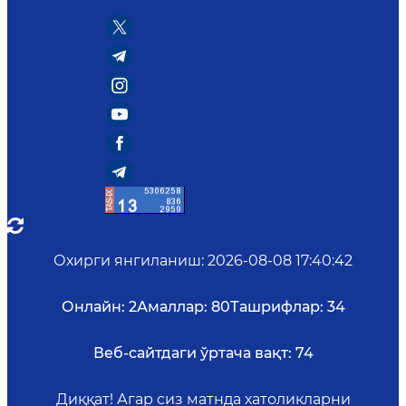
Охирги янгиланиш
:
2026-08-08 17:40:42
Онлайн:
2
Амаллар:
80
Ташрифлар:
34
Веб-сайтдаги ўртача вақт:
74
Диққат! Агар сиз матнда хатоликларни