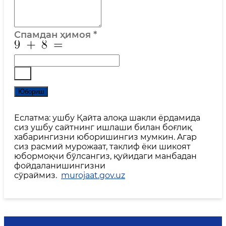
Спамдан ҳимоя
*
Юбориш
Еслатма: ушбу Қайта алоқа шакли ёрдамида
сиз ушбу сайтнинг ишлаши билан боғлиқ
хабарингизни юборишингиз мумкин. Aгар
сиз расмий мурожаат, таклиф ёки шикоят
юбормоқчи бўлсангиз, қуйидаги манбадан
фойдаланишингизни
сўраймиз.
murojaat.gov.uz