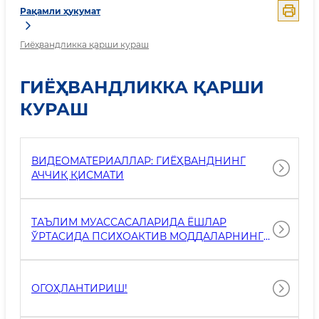
Рақамли ҳукумат
Гиёҳвандликка қарши кураш
ГИЁҲВАНДЛИККА ҚАРШИ
КУРАШ
ВИДЕОМАТЕРИАЛЛАР: ГИЁҲВАНДНИНГ
АЧЧИҚ ҚИСМАТИ
ТАЪЛИМ МУАССАСАЛАРИДА ЁШЛАР
ЎРТАСИДА ПСИХОАКТИВ МОДДАЛАРНИНГ
НОҚОНУНИЙ АЙЛАНИШИГА ҚАРШИ
КУРАШИШ ИШЛАРИНИ ТАШКИЛ ЭТИШ
МЕХАНИЗМЛАРИ
ОГОҲЛАНТИРИШ!