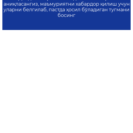
аниқласангиз, маъмуриятни хабардор қилиш учун
уларни белгилаб, пастда ҳосил бўладиган тугмани
босинг