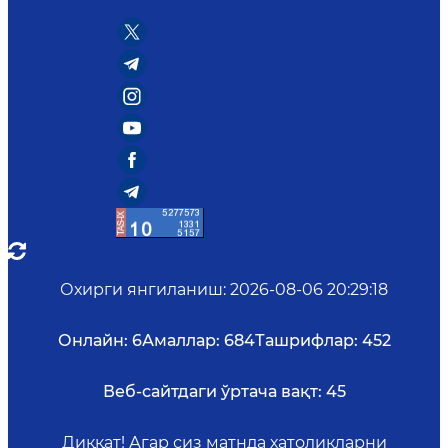
Охирги янгиланиш
:
2026-08-06 20:29:18
Онлайн:
6
Амаллар:
684
Ташрифлар:
452
Веб-сайтдаги ўртача вақт:
45
Диққат! Агар сиз матнда хатоликларни