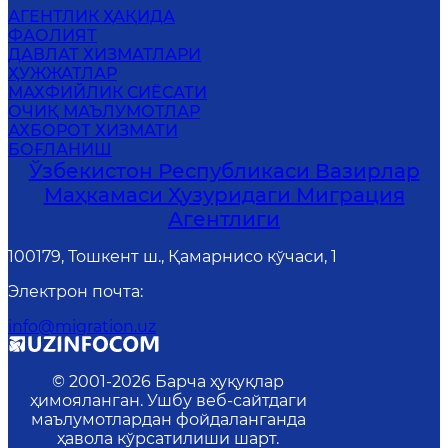
АГЕНТЛИК ҲАҚИДА
ФАОЛИЯТ
ДАВЛАТ ХИЗМАТЛАРИ
ҲУЖЖАТЛАР
MАХФИЙЛИК СИЁСАТИ
ОЧИҚ МАЪЛУМОТЛАР
АХБОРОТ ХИЗМАТИ
БОҒЛАНИШ
Ўзбекистон Республикаси Вазирлар
Маҳкамаси Ҳузуридаги Миграция
Агентлиги
100179, Тошкент ш., Қамарнисо кўчаси, 1
Электрон почта
:
info@migration.uz
© 2001-
2026
Барча ҳуқуқлар
ҳимояланган. Ушбу веб-сайтдаги
маълумотлардан фойдаланганда
ҳавола кўрсатилиши шарт.