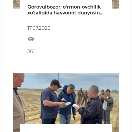
Qorovulbozor: o‘rmon-ovchilik
xo‘jaligida hayvonot dunyosini
asrash choralari ko‘rilmoqda
17.07.2026
361