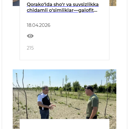
Qorako‘lda sho‘r va suvsizlikka
chidamli o‘simliklar—galofit
bog‘i barpo qilinmoqda
18.04.2026
215