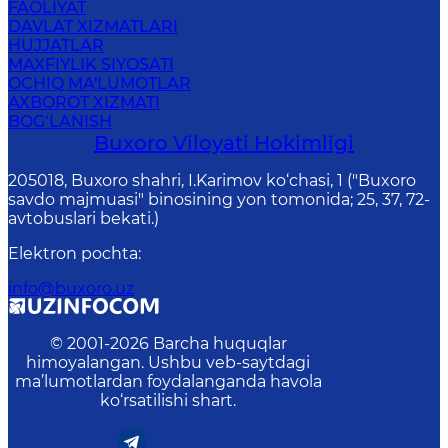
FAOLIYAT
DAVLAT XIZMATLARI
HUJJATLAR
MAXFIYLIK SIYOSATI
OCHIQ MA'LUMOTLAR
AXBOROT XIZMATI
BOG‘LANISH
Buxoro Viloyati Hokimligi
205018, Buхоrо shahri, I.Karimov ko‘chаsi, 1 ("Buxoro
savdo majmuasi" binosining yon tomonida; 25, 37, 72-
avtobuslari bekati.)
Elektron pochta
:
info@buxoro.uz
© 2001-
2026
Barcha huquqlar
himoyalangan. Ushbu veb-saytdagi
ma’lumotlardan foydalanganda havola
ko‘rsatilishi shart.