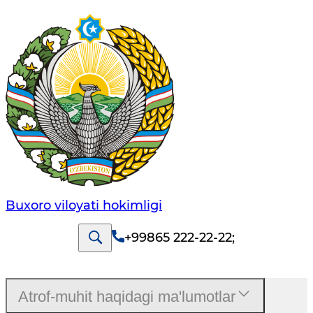
Buxoro viloyati hokimligi
+99865 222-22-22
;
Atrof-muhit haqidagi ma'lumotlar