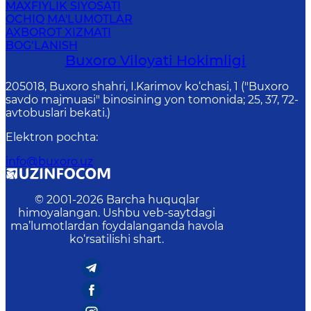
MAXFIYLIK SIYOSATI
OCHIQ MA'LUMOTLAR
AXBOROT XIZMATI
BOG‘LANISH
Buxoro Viloyati Hokimligi
205018, Buхоrо shahri, I.Karimov ko‘chаsi, 1 ("Buxoro
savdo majmuasi" binosining yon tomonida; 25, 37, 72-
avtobuslari bekati.)
Elektron pochta
:
info@buxoro.uz
© 2001-
2026
Barcha huquqlar
himoyalangan. Ushbu veb-saytdagi
ma’lumotlardan foydalanganda havola
ko‘rsatilishi shart.