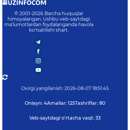
© 2001-
2026
Barcha huquqlar
himoyalangan. Ushbu veb-saytdagi
ma’lumotlardan foydalanganda havola
ko‘rsatilishi shart.
Oxirgi yangilanish
:
2026-08-07 18:51:45
Onlayn:
4
Amallar:
125
Tashriflar:
80
Veb-saytdagi o‘rtacha vaqt:
33