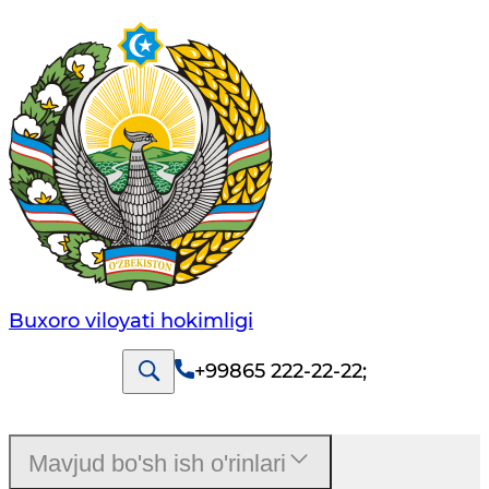
Buxoro viloyati hokimligi
+99865 222-22-22
;
Mavjud bo'sh ish o'rinlari