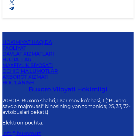
HOKIMIYAT HAQIDA
FAOLIYAT
DAVLAT XIZMATLARI
HUJJATLAR
MAXFIYLIK SIYOSATI
OCHIQ MA'LUMOTLAR
AXBOROT XIZMATI
BOG‘LANISH
Buxoro Viloyati Hokimligi
205018, Buхоrо shahri, I.Karimov ko‘chаsi, 1 ("Buxoro
savdo majmuasi" binosining yon tomonida; 25, 37, 72-
avtobuslari bekati.)
Elektron pochta
:
info@buxoro.uz