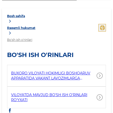
Bosh sahifa
Raqamli hukumat
Bo'sh ish o'rinlari
BO'SH ISH O'RINLARI
BUXORO VILOYATI HOKIMLIGI BOSHQARUV
APPARATIDA VAKANT LAVOZIMLARGA
KADRLARNI OCHIQ MUSTAQIL TANLOV
ASOSIDA ISHGA QABUL QILISH TIZIMINI
TAKOMILLASHTIRISH TO‘G‘RISIDA BUXORO
VILOYATDA MAVJUD BO'SH ISH O'RINLARI
VILOYATI HOKIMINING QARORI
RO'YXATI