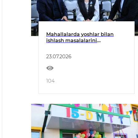
Mahallalarda yoshlar bilan
ishlash masalalarini
muvofiqlashtirish boʻyicha
respublika komissiyasi
23.07.2026
buxorolik yoshlar
muammolarini oʻrgandi
104