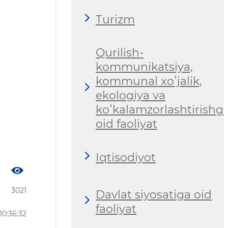
Turizm
Qurilish-
kommunikatsiya,
kommunal xoʻjalik,
ekologiya va
koʻkalamzorlashtirishg
oid faoliyat
Iqtisodiyot
3021
Davlat siyosatiga oid
faoliyat
10:36:32