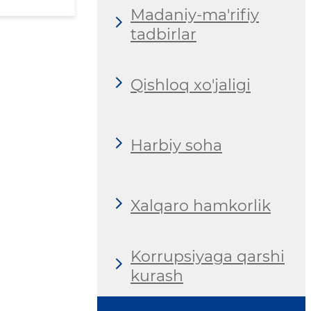
Madaniy-ma'rifiy
tadbirlar
Qishloq xo'jaligi
Harbiy soha
Xalqaro hamkorlik
Korrupsiyaga qarshi
kurash