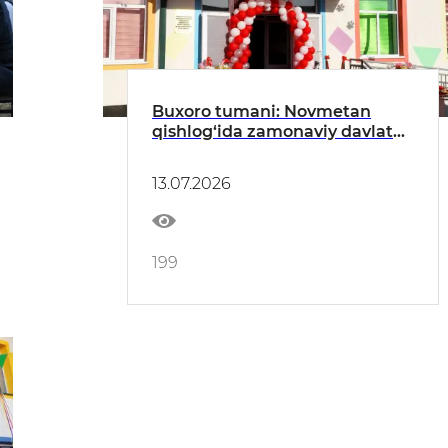
Buxoro tumani: Novmetan
qishlog‘ida zamonaviy davlat
maktabgacha ta’lim tashkiloti
ochildi
13.07.2026
199