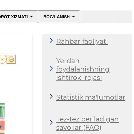
Ro'yxatga olish -
ROT XIZMATI
BOG‘LANISH
2026
Rahbar faoliyati
16
+
Yerdan
foydalanishning
ishtiroki rejasi
Statistik ma'lumotlar
Tez-tez beriladigan
savollar (FAQ)