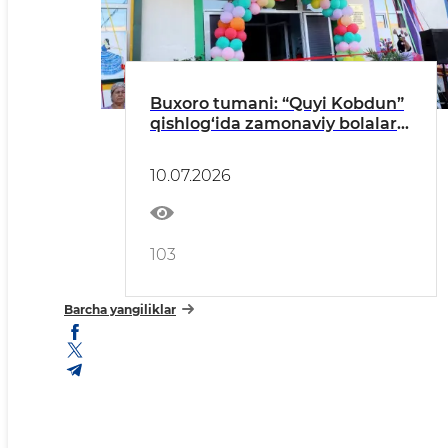
Buxoro tumani: “Quyi Kobdun”
qishlog‘ida zamonaviy bolalar
bog‘chasi foydalanishga
topshirildi
10.07.2026
103
Barcha yangiliklar