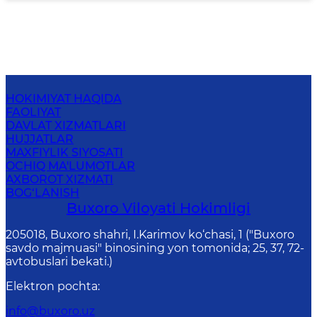
HOKIMIYAT HAQIDA
FAOLIYAT
DAVLAT XIZMATLARI
HUJJATLAR
MAXFIYLIK SIYOSATI
OCHIQ MA'LUMOTLAR
AXBOROT XIZMATI
BOG‘LANISH
Buxoro Viloyati Hokimligi
205018, Buхоrо shahri, I.Karimov ko‘chаsi, 1 ("Buxoro
savdo majmuasi" binosining yon tomonida; 25, 37, 72-
avtobuslari bekati.)
Elektron pochta
:
info@buxoro.uz