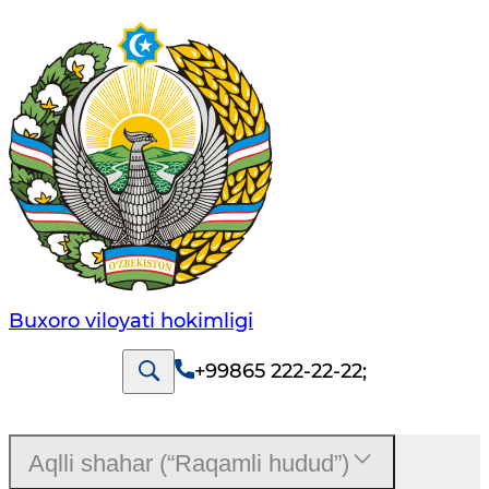
Buxoro viloyati hokimligi
+99865 222-22-22
;
Аqlli shahar (“Raqamli hudud”)