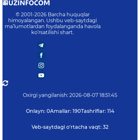
© 2001-
2026
Barcha huquqlar
himoyalangan. Ushbu veb-saytdagi
ma’lumotlardan foydalanganda havola
ko‘rsatilishi shart.
Oxirgi yangilanish
:
2026-08-07 18:51:45
Onlayn:
0
Amallar:
190
Tashriflar:
114
Veb-saytdagi o‘rtacha vaqt:
32