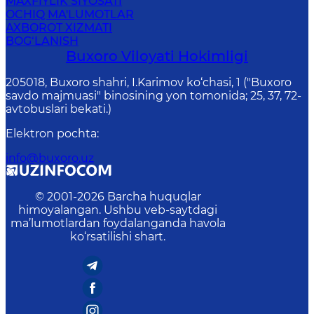
MAXFIYLIK SIYOSATI
OCHIQ MA'LUMOTLAR
AXBOROT XIZMATI
BOG‘LANISH
Buxoro Viloyati Hokimligi
205018, Buхоrо shahri, I.Karimov ko‘chаsi, 1 ("Buxoro
savdo majmuasi" binosining yon tomonida; 25, 37, 72-
avtobuslari bekati.)
Elektron pochta
:
info@buxoro.uz
© 2001-
2026
Barcha huquqlar
himoyalangan. Ushbu veb-saytdagi
ma’lumotlardan foydalanganda havola
ko‘rsatilishi shart.