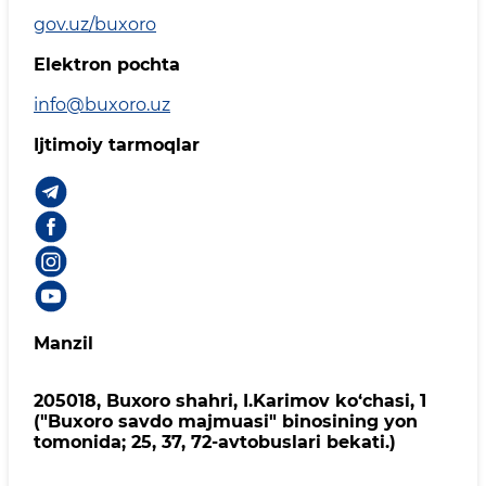
gov.uz/buxoro
Elektron pochta
info@buxoro.uz
Ijtimoiy tarmoqlar
Manzil
205018, Buхоrо shahri, I.Karimov ko‘chаsi, 1
("Buxoro savdo majmuasi" binosining yon
tomonida; 25, 37, 72-avtobuslari bekati.)