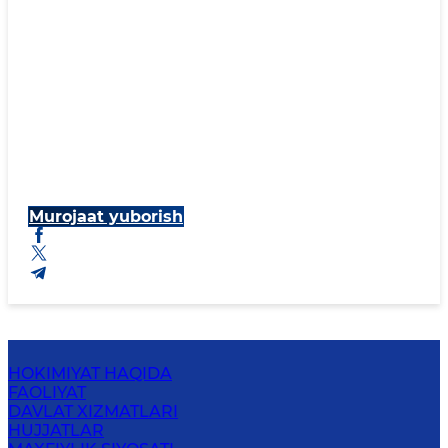
Murojaat yuborish
HOKIMIYAT HAQIDA
FAOLIYAT
DAVLAT XIZMATLARI
HUJJATLAR