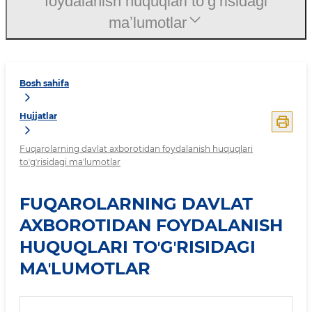
foydalanish huquqlari toʼgʼrisidagi
maʼlumotlar
Bosh sahifa
Hujjatlar
Fuqarolarning davlat axborotidan foydalanish huquqlari
toʼgʼrisidagi maʼlumotlar
FUQAROLARNING DAVLAT
AXBOROTIDAN FOYDALANISH
HUQUQLARI TOʼGʼRISIDAGI
MAʼLUMOTLAR