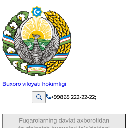
Buxoro viloyati hokimligi
+99865 222-22-22
;
Fuqarolarning davlat axborotidan