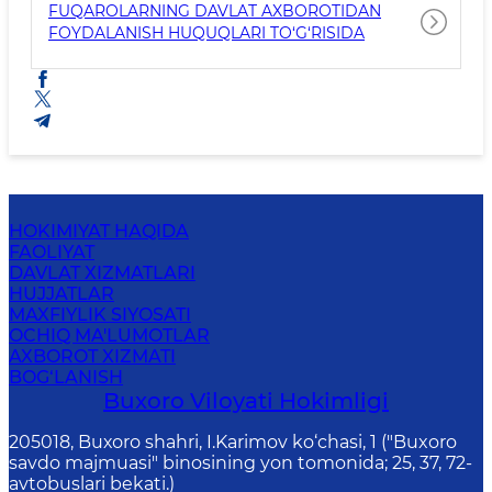
FUQAROLARNING DAVLAT AXBOROTIDAN
FOYDALANISH HUQUQLARI TO‘G‘RISIDA
HOKIMIYAT HAQIDA
FAOLIYAT
DAVLAT XIZMATLARI
HUJJATLAR
MAXFIYLIK SIYOSATI
OCHIQ MA'LUMOTLAR
AXBOROT XIZMATI
BOG‘LANISH
Buxoro Viloyati Hokimligi
205018, Buхоrо shahri, I.Karimov ko‘chаsi, 1 ("Buxoro
savdo majmuasi" binosining yon tomonida; 25, 37, 72-
avtobuslari bekati.)