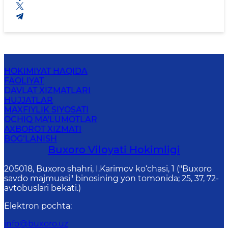
HOKIMIYAT HAQIDA
FAOLIYAT
DAVLAT XIZMATLARI
HUJJATLAR
MAXFIYLIK SIYOSATI
OCHIQ MA'LUMOTLAR
AXBOROT XIZMATI
BOG‘LANISH
Buxoro Viloyati Hokimligi
205018, Buхоrо shahri, I.Karimov ko‘chаsi, 1 ("Buxoro
savdo majmuasi" binosining yon tomonida; 25, 37, 72-
avtobuslari bekati.)
Elektron pochta
:
info@buxoro.uz