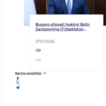
Buxoro viloyati hokimi Botir
Zaripovning Oʻzbekiston
Respublikasi qonunlari,
Prezidentning farmon va
27.07.2026
qarorlari hamda Vazirlar
Mahkamasi hujjatlari ijrosi
yuzasidan hisoboti
174
Barcha yangiliklar