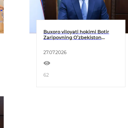
Buxoro viloyati hokimi Botir
Zaripovning Oʻzbekiston
Respublikasi qonunlari,
Prezidentning farmon va
27.07.2026
qarorlari hamda Vazirlar
Mahkamasi hujjatlari ijrosi
yuzasidan hisoboti
62