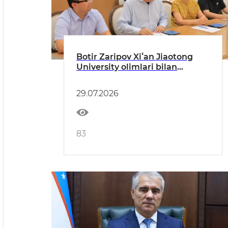
Botir Zaripov Xiʻan Jiaotong
University olimlari bilan
uchrashdi
29.07.2026
83