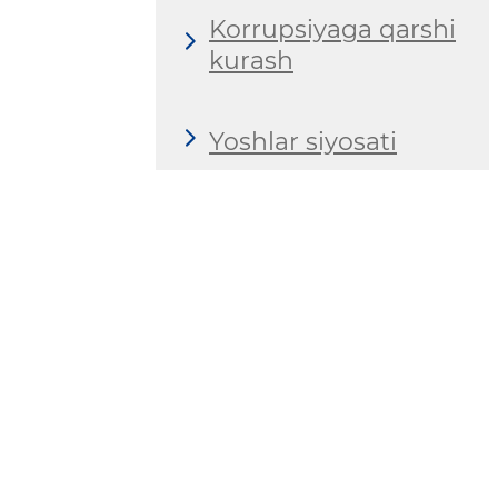
Korrupsiyaga qarshi
kurash
Yoshlar siyosati
Gender tenglik