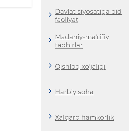
Davlat siyosatiga oid
faoliyat
Madaniy-ma'rifiy
tadbirlar
Qishloq xo'jaligi
Harbiy soha
Xalqaro hamkorlik