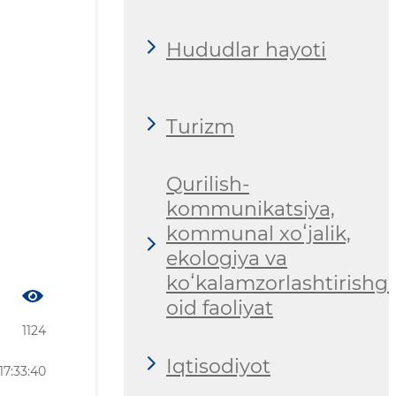
Hududlar hayoti
Turizm
Qurilish-
kommunikatsiya,
kommunal xoʻjalik,
ekologiya va
koʻkalamzorlashtirishg
oid faoliyat
1124
Iqtisodiyot
17:33:40