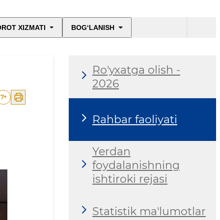
ROT XIZMATI
BOG‘LANISH
Ro'yxatga olish -
2026
7
+
Rahbar faoliyati
Yerdan
foydalanishning
ishtiroki rejasi
Statistik ma'lumotlar