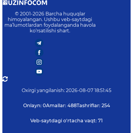
© 2001-
2026
Barcha huquqlar
himoyalangan. Ushbu veb-saytdagi
ma’lumotlardan foydalanganda havola
ko‘rsatilishi shart.
Oxirgi yangilanish
:
2026-08-07 18:51:45
Onlayn:
0
Amallar:
488
Tashriflar:
254
Veb-saytdagi o‘rtacha vaqt:
71