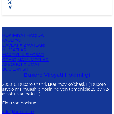
HOKIMIYAT HAQIDA
FAOLIYAT
DAVLAT XIZMATLARI
HUJJATLAR
MAXFIYLIK SIYOSATI
OCHIQ MA'LUMOTLAR
AXBOROT XIZMATI
BOG‘LANISH
Buxoro Viloyati Hokimligi
205018, Buхоrо shahri, I.Karimov ko‘chаsi, 1 ("Buxoro
savdo majmuasi" binosining yon tomonida; 25, 37, 72-
avtobuslari bekati.)
Elektron pochta
:
info@buxoro.uz