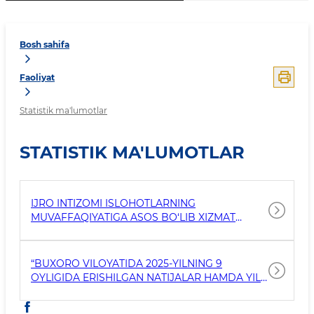
Bosh sahifa
Faoliyat
Statistik ma'lumotlar
STATISTIK MA'LUMOTLAR
IJRO INTIZOMI ISLOHOTLARNING
MUVAFFAQIYATIGA ASOS BO‘LIB XIZMAT
QILADI
“BUXORO VILOYATIDA 2025-YILNING 9
OYLIGIDA ERISHILGAN NATIJALAR HAMDA YIL
YAKUNIGA QADAR AMALGA OSHIRILADIGAN
VAZIFALAR TOʻGʻRISIDA”GI ​HISOBOT