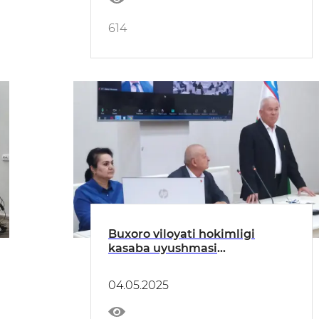
614
Buxoro viloyati hokimligi
kasaba uyushmasi
qo‘mitasining hisobot saylov
yig‘ilishi o‘tkazildi
04.05.2025