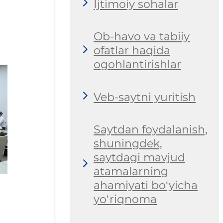
Ijtimoiy sohalar
Ob-havo va tabiiy
ofatlar haqida
ogohlantirishlar
Veb-saytni yuritish
Saytdan foydalanish,
shuningdek,
saytdagi mavjud
atamalarning
ahamiyati bo‘yicha
yo‘riqnoma