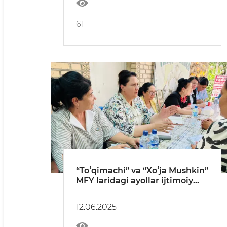
61
“Toʻqimachi” va “Xoʻja Mushkin”
MFY laridagi ayollar ijtimoiy
yotoqxonalari — viloyat
hokimining oʻrinbosari
12.06.2025
eʼtiborida