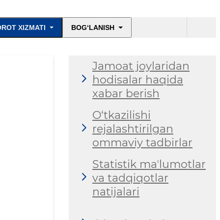
ROT XIZMATI
BOG‘LANISH
Jamoat joylaridan
hodisalar haqida
xabar berish
O‘tkazilishi
rejalashtirilgan
ommaviy tadbirlar
Statistik maʼlumotlar
va tadqiqotlar
natijalari