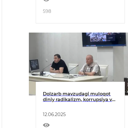
598
Dolzarb mavzudagi muloqot
diniy radikalizm, korrupsiya va
manfaatlar toʻqnashuviga
bagʻishlandi
12.06.2025