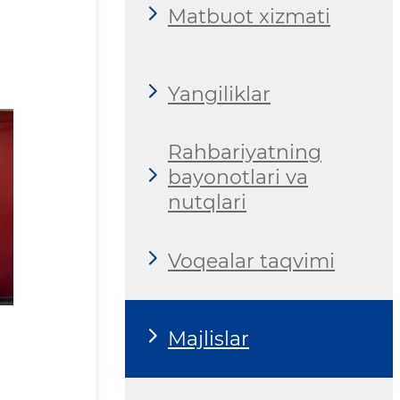
Matbuot xizmati
Yangiliklar
Rahbariyatning
bayonotlari va
nutqlari
Voqealar taqvimi
Majlislar