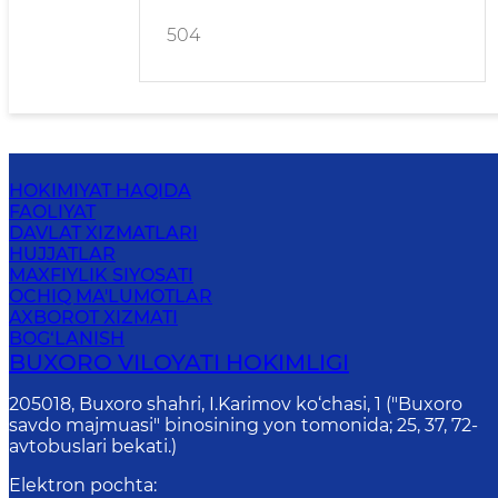
504
HOKIMIYAT HAQIDA
FAOLIYAT
DAVLAT XIZMATLARI
HUJJATLAR
MAXFIYLIK SIYOSATI
OCHIQ MA'LUMOTLAR
AXBOROT XIZMATI
BOG‘LANISH
BUXORO VILOYATI HOKIMLIGI
205018, Buхоrо shahri, I.Karimov ko‘chаsi, 1 ("Buxoro
savdo majmuasi" binosining yon tomonida; 25, 37, 72-
avtobuslari bekati.)
Elektron pochta
: