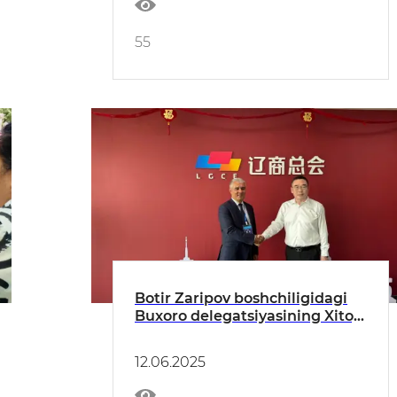
55
Botir Zaripov boshchiligidagi
Buxoro delegatsiyasining Xitoy
Xalq Respublikasiga xizmat
safari boshlandi
12.06.2025