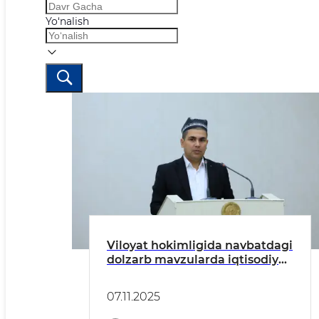
Yo‘nalish
Viloyat hokimligida navbatdagi
dolzarb mavzularda iqtisodiy
oʻquvlar tashkil etildi
07.11.2025