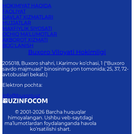
HOKIMIYAT HAQIDA
FAOLIYAT
DAVLAT XIZMATLARI
HUJJATLAR
MAXFIYLIK SIYOSATI
OCHIQ MA'LUMOTLAR
AXBOROT XIZMATI
BOG‘LANISH
Buxoro Viloyati Hokimligi
205018, Buхоrо shahri, I.Karimov ko‘chаsi, 1 ("Buxoro
savdo majmuasi" binosining yon tomonida; 25, 37, 72-
avtobuslari bekati.)
Elektron pochta
:
info@buxoro.uz
© 2001-
2026
Barcha huquqlar
himoyalangan. Ushbu veb-saytdagi
ma’lumotlardan foydalanganda havola
ko‘rsatilishi shart.