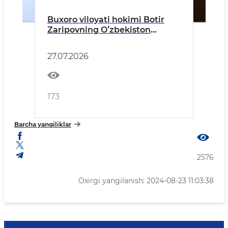
Buxoro viloyati hokimi Botir
Zaripovning Oʻzbekiston
Respublikasi qonunlari,
Prezidentning farmon va
27.07.2026
qarorlari hamda Vazirlar
Mahkamasi hujjatlari ijrosi
yuzasidan hisoboti
173
Barcha yangiliklar
2576
Oxirgi yangilanish: 2024-08-23 11:03:38