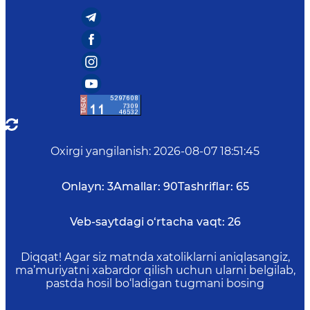
Oxirgi yangilanish
:
2026-08-07 18:51:45
Onlayn:
3
Amallar:
90
Tashriflar:
65
Veb-saytdagi o‘rtacha vaqt:
26
Diqqat! Agar siz matnda xatoliklarni aniqlasangiz,
ma’muriyatni xabardor qilish uchun ularni belgilab,
pastda hosil bo‘ladigan tugmani bosing