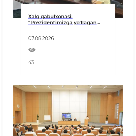
Xalq qabulxonasi:
“Prezidentimizga yo‘llagan
murojaatimiz hal etilganidan
minnatdormiz!”
07.08.2026
43