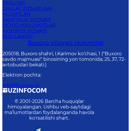
FAOLIYAT
DAVLAT XIZMATLARI
HUJJATLAR
MAXFIYLIK SIYOSATI
OCHIQ MA'LUMOTLAR
AXBOROT XIZMATI
BOG‘LANISH
Buxoro Viloyati Hokimligi
205018, Buхоrо shahri, I.Karimov ko‘chаsi, 1 ("Buxoro
savdo majmuasi" binosining yon tomonida; 25, 37, 72-
avtobuslari bekati.)
Elektron pochta
:
info@buxoro.uz
© 2001-
2026
Barcha huquqlar
himoyalangan. Ushbu veb-saytdagi
ma’lumotlardan foydalanganda havola
ko‘rsatilishi shart.