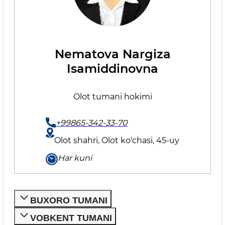
Nematova Nargiza
Isamiddinovna
Olot tumani hokimi
+99865-342-33-70
Olot shahri, Olot ko'chasi, 45-uy
Har kuni
BUXORO TUMANI
VOBKENT TUMANI