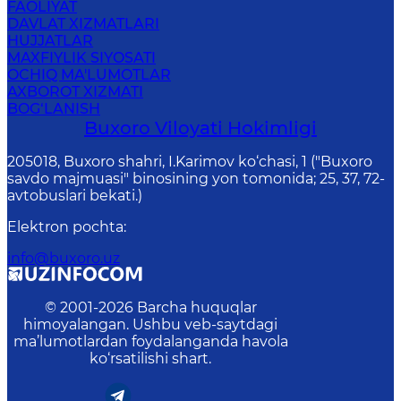
FAOLIYAT
DAVLAT XIZMATLARI
HUJJATLAR
MAXFIYLIK SIYOSATI
OCHIQ MA'LUMOTLAR
AXBOROT XIZMATI
BOG‘LANISH
Buxoro Viloyati Hokimligi
205018, Buхоrо shahri, I.Karimov ko‘chаsi, 1 ("Buxoro
savdo majmuasi" binosining yon tomonida; 25, 37, 72-
avtobuslari bekati.)
Elektron pochta
:
info@buxoro.uz
© 2001-
2026
Barcha huquqlar
himoyalangan. Ushbu veb-saytdagi
ma’lumotlardan foydalanganda havola
ko‘rsatilishi shart.