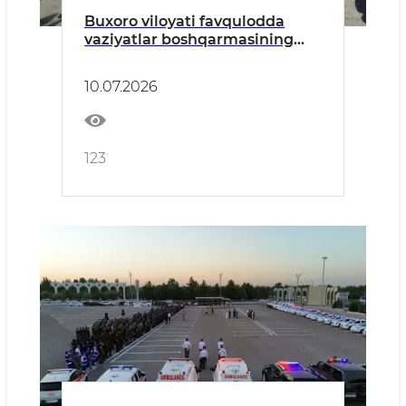
Buxoro viloyati favqulodda
vaziyatlar boshqarmasining
shaxsiy tarkibiga zamonaviy
maxsus hamda yengil xizmat
10.07.2026
avtomashinalari topshirildi
123