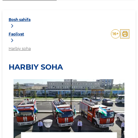
Bosh sahifa
16
+
Faoliyat
Harbiy soha
HARBIY SOHA