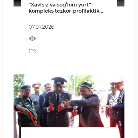
“Xavfsiz va sogʻlom yurt”
kompleks tezkor-profilaktik
tadbirlar oyligi doirasida
yoʻriqnoma oʻtkazildi
07.07.2026
129