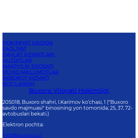
HOKIMIYAT HAQIDA
FAOLIYAT
DAVLAT XIZMATLARI
HUJJATLAR
MAXFIYLIK SIYOSATI
OCHIQ MA'LUMOTLAR
AXBOROT XIZMATI
BOG‘LANISH
Buxoro Viloyati Hokimligi
205018, Buхоrо shahri, I.Karimov ko‘chаsi, 1 ("Buxoro
savdo majmuasi" binosining yon tomonida; 25, 37, 72-
avtobuslari bekati.)
Elektron pochta
:
info@buxoro.uz