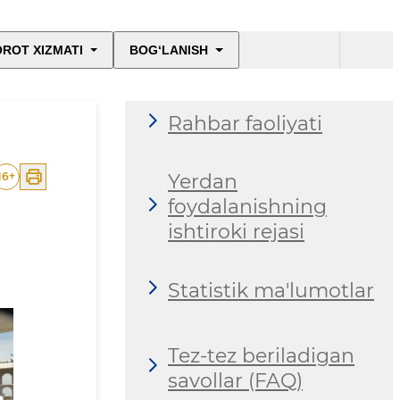
Ro'yxatga olish -
ROT XIZMATI
BOG‘LANISH
2026
Rahbar faoliyati
16
+
Yerdan
foydalanishning
ishtiroki rejasi
Statistik ma'lumotlar
Tez-tez beriladigan
savollar (FAQ)