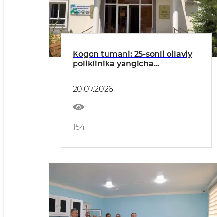
Kogon tumani: 25-sonli oilaviy
poliklinika yangicha
ko‘rinishda aholiga xizmat
ko‘rsatmoqda
20.07.2026
154