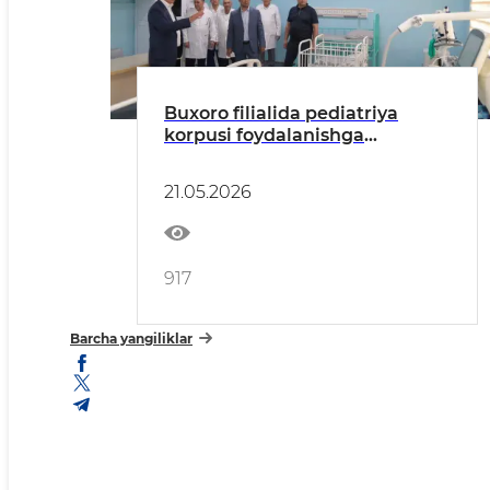
Buxoro filialida pediatriya
korpusi foydalanishga
topshirildi
21.05.2026
917
Barcha yangiliklar