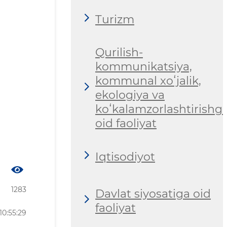
Turizm
Qurilish-
kommunikatsiya,
kommunal xoʻjalik,
ekologiya va
koʻkalamzorlashtirishg
oid faoliyat
Iqtisodiyot
1283
Davlat siyosatiga oid
faoliyat
10:55:29