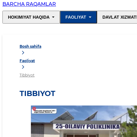
BARCHA RAQAMLAR
HOKIMIYAT HAQIDA
FAOLIYAT
DAVLAT XIZMAT
Bosh sahifa
Faoliyat
Tibbiyot
TIBBIYOT