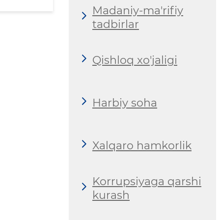
Madaniy-ma'rifiy
tadbirlar
Qishloq xo'jaligi
Harbiy soha
Xalqaro hamkorlik
Korrupsiyaga qarshi
kurash