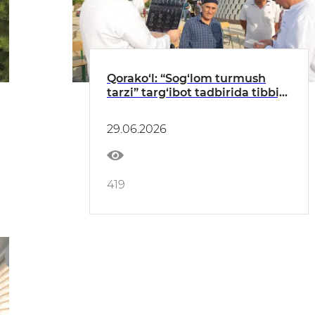
Qorako‘l: “Sog‘lom turmush
tarzi” targ‘ibot tadbirida tibbiy
ko‘rik o‘tkazildi
29.06.2026
419