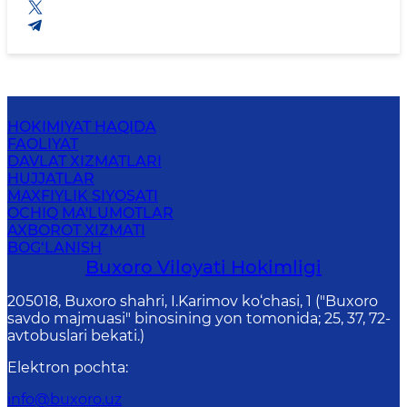
HOKIMIYAT HAQIDA
FAOLIYAT
DAVLAT XIZMATLARI
HUJJATLAR
MAXFIYLIK SIYOSATI
OCHIQ MA'LUMOTLAR
AXBOROT XIZMATI
BOG‘LANISH
Buxoro Viloyati Hokimligi
205018, Buхоrо shahri, I.Karimov ko‘chаsi, 1 ("Buxoro
savdo majmuasi" binosining yon tomonida; 25, 37, 72-
avtobuslari bekati.)
Elektron pochta
:
info@buxoro.uz