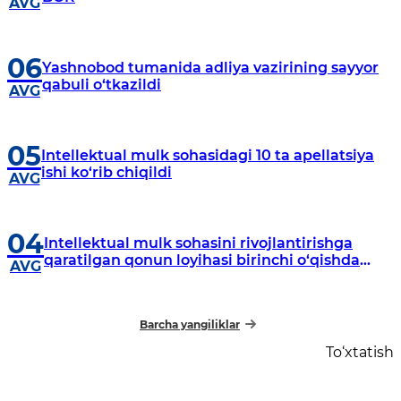
AVG
06
Yashnobod tumanida аdliya vazirining sayyor
qabuli o‘tkazildi
AVG
05
Intellektual mulk sohasidagi 10 ta apellatsiya
ishi ko‘rib chiqildi
AVG
04
Intellektual mulk sohasini rivojlantirishga
qaratilgan qonun loyihasi birinchi o‘qishda
AVG
qabul qilindi
Barcha yangiliklar
To‘xtatish