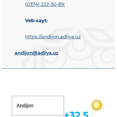
(0374) 222-30-89
;
Veb-sayt
:
https://andijon.adliya.uz
andijon@adliya.uz
Davlat dasturi
+32.5