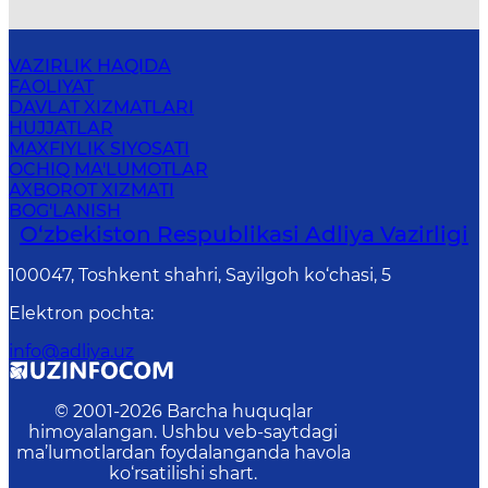
VAZIRLIK HAQIDA
FAOLIYAT
DAVLAT XIZMATLARI
HUJJATLAR
MAXFIYLIK SIYOSATI
OCHIQ MA'LUMOTLAR
AXBOROT XIZMATI
BOG'LANISH
O‘zbekiston Respublikasi Adliya Vazirligi
100047, Toshkent shahri, Sayilgoh ko‘chasi, 5
Elektron pochta
:
info@adliya.uz
© 2001-
2026
Barcha huquqlar
himoyalangan. Ushbu veb-saytdagi
ma’lumotlardan foydalanganda havola
ko‘rsatilishi shart.