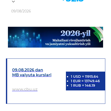
Ob-havo
09/08/2026
09.08.2026 dan
MB valyuta kurslari
1
USD
=
11915.64
1
EUR
=
13749.46
1
RUB
=
146.19
www.cbu.uz