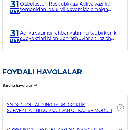
31
O‘zbekiston Respublikasi Adliya vazirligi
tomonidan 2026-yil davomida amalga
DEK
oshiriladigan chora-tadbirlar yuzasidan
voqealar taqvimi
31
Adliya vazirligi rahbariyatining tadbirkorlik
subyektlari bilan uchrashuvlar o'tkazish
DEK
reja-grafigi
FOYDALI HAVOLALAR
Barcha havolalar
YAIDXP PORTALINING TADBIRKORLIK
SUBVEKTLARINI RO'VXATIDAN O TKAZISH MODULI
O'ZBEKISTON RESPUBLIKASI ADLIYA VAZIRLIGI