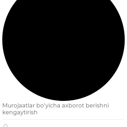
Murojaatlar bo‘yicha axborot berishni
kengaytirish