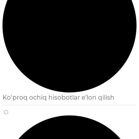
Ko‘proq ochiq hisobotlar e’lon qilish