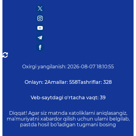
Oxirgi yangilanish
:
2026-08-07 18:10:55
Onlayn:
2
Amallar:
558
Tashriflar:
328
Veb-saytdagi o‘rtacha vaqt:
39
Diqqat! Agar siz matnda xatoliklarni aniqlasangiz,
ma’muriyatni xabardor qilish uchun ularni belgilab,
pastda hosil bo‘ladigan tugmani bosing