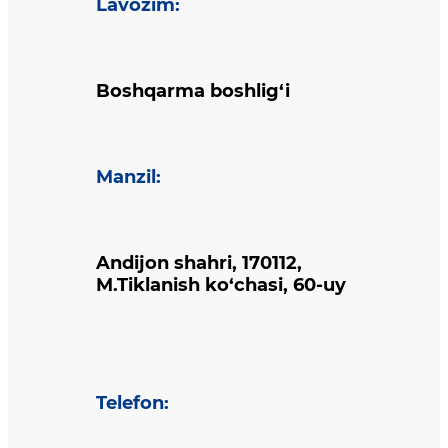
Lavozim
:
Boshqarma boshlig‘i
Manzil
:
Andijon shahri, 170112,
M.Tiklanish ko‘chasi, 60-uy
Telefon
: