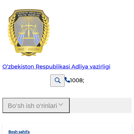
O‘zbekiston Respublikasi Adliya vazirligi
1008
;
Bo‘sh ish o‘rinlari
Bosh sahifa