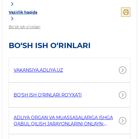
Vazirlik haqida
Bo‘sh ish o‘rinlari
BO‘SH ISH O‘RINLARI
VAKANSIYA.ADLIYA.UZ
BO‘SH ISH O‘RINLARI RO‘YXATI
ADLIYA ORGAN VA MUASSASALARIGA ISHGA
QABUL QILISH JARAYONLARINI ONLAYN-
TRANSLYATSIYASI