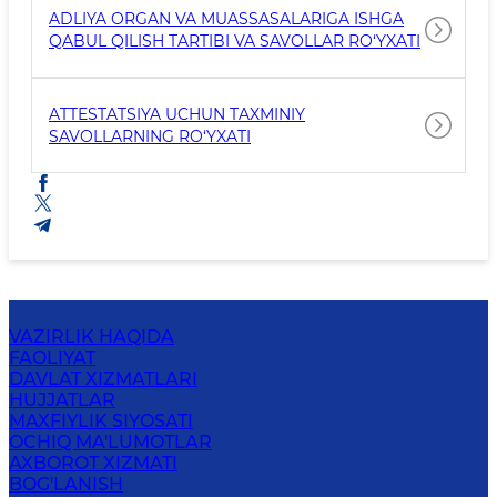
ADLIYA ORGAN VA MUASSASALARIGA ISHGA
QABUL QILISH TARTIBI VA SAVOLLAR RO‘YXATI
ATTESTATSIYA UCHUN TAXMINIY
SAVOLLARNING RO‘YXATI
VAZIRLIK HAQIDA
FAOLIYAT
DAVLAT XIZMATLARI
HUJJATLAR
MAXFIYLIK SIYOSATI
OCHIQ MA'LUMOTLAR
AXBOROT XIZMATI
BOG'LANISH