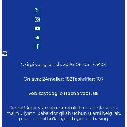
Oxirgi yangilanish
:
2026-08-05 17:54:01
Onlayn:
2
Amallar:
182
Tashriflar:
107
Veb-saytdagi o‘rtacha vaqt:
86
Diqqat! Agar siz matnda xatoliklarni aniqlasangiz,
ma’muriyatni xabardor qilish uchun ularni belgilab,
pastda hosil bo‘ladigan tugmani bosing