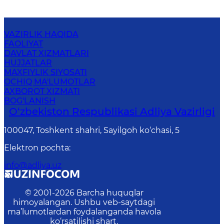
VAZIRLIK HAQIDA
FAOLIYAT
DAVLAT XIZMATLARI
HUJJATLAR
MAXFIYLIK SIYOSATI
OCHIQ MA'LUMOTLAR
AXBOROT XIZMATI
BOG'LANISH
O‘zbekiston Respublikasi Adliya Vazirligi
100047, Toshkent shahri, Sayilgoh ko‘chasi, 5
Elektron pochta
:
info@adliya.uz
© 2001-
2026
Barcha huquqlar
himoyalangan. Ushbu veb-saytdagi
ma’lumotlardan foydalanganda havola
ko‘rsatilishi shart.