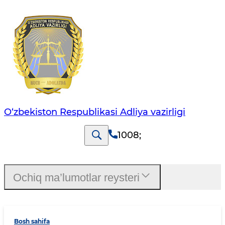
O‘zbekiston Respublikasi Adliya vazirligi
1008
;
Ochiq ma’lumotlar reysteri
Bosh sahifa