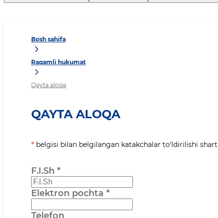
Bosh sahifa
Raqamli hukumat
Qayta aloqa
QAYTA ALOQA
*
belgisi bilan belgilangan katakchalar to‘ldirilishi shart
F.I.Sh
*
Elektron pochta
*
Telefon