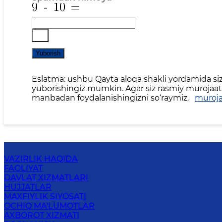
Yuborish
Eslatma: ushbu Qayta aloqa shakli yordamida siz 
yuborishingiz mumkin. Agar siz rasmiy murojaat,
manbadan foydalanishingizni so‘raymiz.
muroja
VAZIRLIK HAQIDA
FAOLIYAT
DAVLAT XIZMATLARI
HUJJATLAR
MAXFIYLIK SIYOSATI
OCHIQ MA'LUMOTLAR
AXBOROT XIZMATI