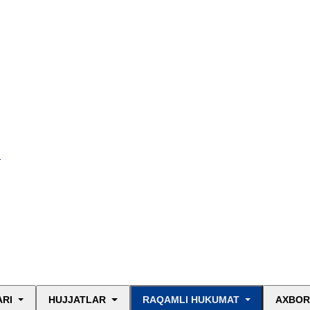
I
ARI
HUJJATLAR
RAQAMLI HUKUMAT
AXBOR