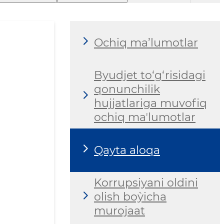
Ochiq ma’lumotlar
Byudjet to‘g‘risidagi
qonunchilik
hujjatlariga muvofiq
ochiq maʼlumotlar
Qayta aloqa
Korrupsiyani oldini
olish bo`yicha
murojaat