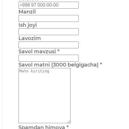
Manzil
Ish joyi
Lavozim
Savol mavzusi
*
Savol matni (3000 belgigacha)
*
Spamdan himoya
*