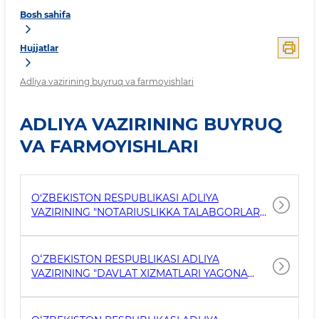
Bosh sahifa
Hujjatlar
Adliya vazirining buyruq va farmoyishlari
ADLIYA VAZIRINING BUYRUQ
VA FARMOYISHLARI
O‘ZBEKISTON RESPUBLIKASI ADLIYA
VAZIRINING "NOTARIUSLIKKA TALABGORLAR
UCHUN YAGONA TANLOV OʻTKAZISH TARTIBI
TO‘G‘RISIDAGI NIZOMNI TASDIQLASH
HAQIDA"GI 2026-YIL 11-FEVRALDAGI 5-MH SON
OʻZBEKISTON RESPUBLIKASI ADLIYA
BUYRUG'I
VAZIRINING "DAVLAT XIZMATLARI YAGONA
REYESTRINI YURITISH TARTIBI TOʻGʻRISIDAGI
NIZOMNI TASDIQLASH HAQIDA"GI 2025-YIL 21-
NOYABRDAGI 25-MH-SON BUYRUGʻI