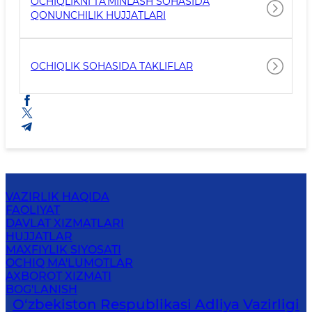
OCHIQLIKNI TA'MINLASH SOHASIDA
QONUNCHILIK HUJJATLARI
OCHIQLIK SOHASIDA TAKLIFLAR
VAZIRLIK HAQIDA
FAOLIYAT
DAVLAT XIZMATLARI
HUJJATLAR
MAXFIYLIK SIYOSATI
OCHIQ MA'LUMOTLAR
AXBOROT XIZMATI
BOG'LANISH
O‘zbekiston Respublikasi Adliya Vazirligi