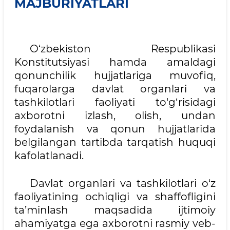
MAJBURIYATLARI
O‘zbekiston Respublikasi
Konstitutsiyasi hamda amaldagi
qonunchilik hujjatlariga muvofiq,
fuqarolarga davlat organlari va
tashkilotlari faoliyati to‘g‘risidagi
axborotni izlash, olish, undan
foydalanish va qonun hujjatlarida
belgilangan tartibda tarqatish huquqi
kafolatlanadi.
Davlat organlari va tashkilotlari o‘z
faoliyatining ochiqligi va shaffofligini
ta’minlash maqsadida ijtimoiy
ahamiyatga ega axborotni rasmiy veb-