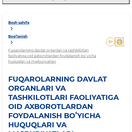
Bosh sahifa
Bog‘lanish
0
+
Fuqarolarning davlat organlari va tashkilotlari
faoliyatiga oid axborotlardan foydalanish boʻyicha
huquqlari va majburiyatlari
FUQAROLARNING DAVLAT
ORGANLARI VA
TASHKILOTLARI FAOLIYATIGA
OID AXBOROTLARDAN
FOYDALANISH BOʻYICHA
HUQUQLARI VA