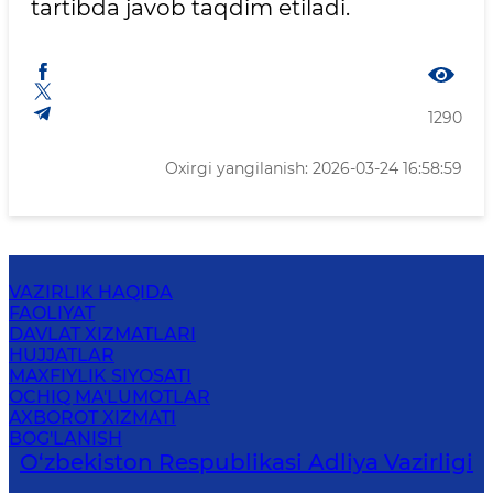
tartibda javob taqdim etiladi.
1290
Oxirgi yangilanish: 2026-03-24 16:58:59
VAZIRLIK HAQIDA
FAOLIYAT
DAVLAT XIZMATLARI
HUJJATLAR
MAXFIYLIK SIYOSATI
OCHIQ MA'LUMOTLAR
AXBOROT XIZMATI
BOG'LANISH
O‘zbekiston Respublikasi Adliya Vazirligi