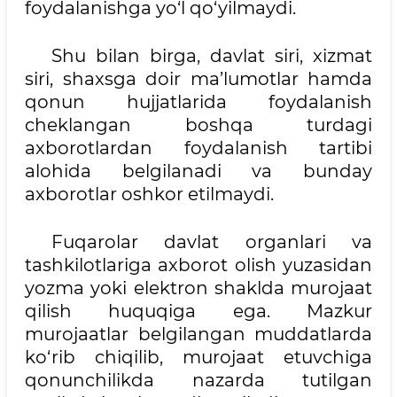
foydalanishga yo‘l qo‘yilmaydi.
Shu bilan birga, davlat siri, xizmat
siri, shaxsga doir ma’lumotlar hamda
qonun hujjatlarida foydalanish
cheklangan boshqa turdagi
axborotlardan foydalanish tartibi
alohida belgilanadi va bunday
axborotlar oshkor etilmaydi.
Fuqarolar davlat organlari va
tashkilotlariga axborot olish yuzasidan
yozma yoki elektron shaklda murojaat
qilish huquqiga ega. Mazkur
murojaatlar belgilangan muddatlarda
ko‘rib chiqilib, murojaat etuvchiga
qonunchilikda nazarda tutilgan