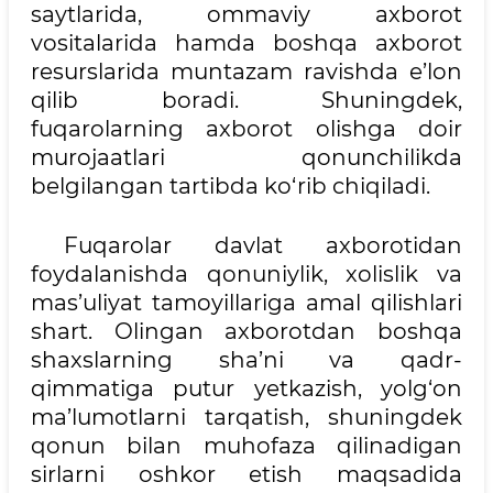
saytlarida, ommaviy axborot
vositalarida hamda boshqa axborot
resurslarida muntazam ravishda e’lon
qilib boradi. Shuningdek,
fuqarolarning axborot olishga doir
murojaatlari qonunchilikda
belgilangan tartibda ko‘rib chiqiladi.
Fuqarolar davlat axborotidan
foydalanishda qonuniylik, xolislik va
mas’uliyat tamoyillariga amal qilishlari
shart. Olingan axborotdan boshqa
shaxslarning sha’ni va qadr-
qimmatiga putur yetkazish, yolg‘on
ma’lumotlarni tarqatish, shuningdek
qonun bilan muhofaza qilinadigan
sirlarni oshkor etish maqsadida