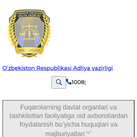
O‘zbekiston Respublikasi Adliya vazirligi
1008
;
Fuqarolarning davlat organlari va
tashkilotlari faoliyatiga oid axborotlardan
foydalanish boʻyicha huquqlari va
majburiyatlari