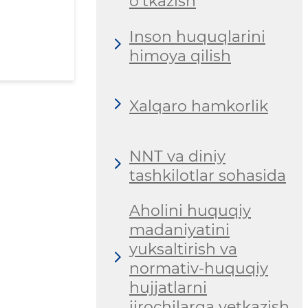
o‘tkazish
Inson huquqlarini
himoya qilish
Xalqaro hamkorlik
NNT va diniy
tashkilotlar sohasida
Aholini huquqiy
madaniyatini
yuksaltirish va
normativ-huquqiy
hujjatlarni
ijrochilarga yetkazish