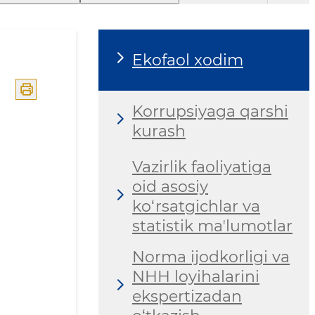
Ekofaol xodim
Korrupsiyaga qarshi
kurash
Vazirlik faoliyatiga
oid asosiy
ko‘rsatgichlar va
statistik maʼlumotlar
Norma ijodkorligi va
NHH loyihalarini
ekspertizadan