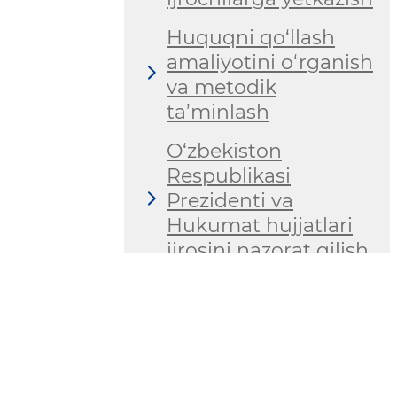
Huquqni qo‘llash
amaliyotini o‘rganish
va metodik
ta’minlash
O‘zbekiston
Respublikasi
Prezidenti va
Hukumat hujjatlari
ijrosini nazorat qilish
Yuridik xizmatlarning
faoliyatini
muvofiqlashtirish
Huquqiy xizmat