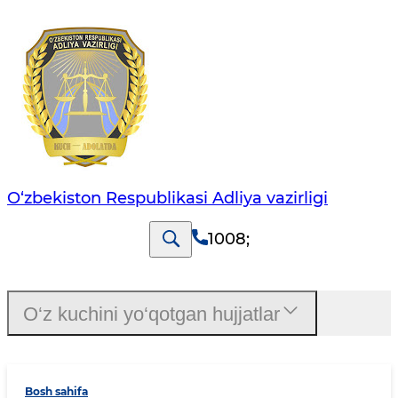
O‘zbekiston Respublikasi Adliya vazirligi
1008
;
O‘z kuchini yo‘qotgan hujjatlar
Bosh sahifa