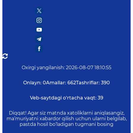
Oxirgi yangilanish
:
2026-08-07 18:10:55
Onlayn:
0
Amallar:
662
Tashriflar:
390
Veb-saytdagi o‘rtacha vaqt:
39
Diqqat! Agar siz matnda xatoliklarni aniqlasangiz,
ma’muriyatni xabardor qilish uchun ularni belgilab,
pastda hosil bo‘ladigan tugmani bosing