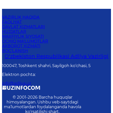
VAZIRLIK HAQIDA
FAOLIYAT
DAVLAT XIZMATLARI
HUJJATLAR
MAXFIYLIK SIYOSATI
OCHIQ MA'LUMOTLAR
AXBOROT XIZMATI
BOG'LANISH
O‘zbekiston Respublikasi Adliya Vazirligi
100047, Toshkent shahri, Sayilgoh ko‘chasi, 5
Elektron pochta
:
info@adliya.uz
© 2001-
2026
Barcha huquqlar
himoyalangan. Ushbu veb-saytdagi
ma’lumotlardan foydalanganda havola
ko‘rsatilishi shart.