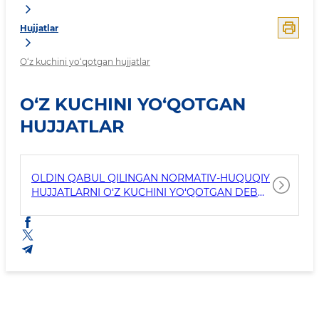
Hujjatlar
O‘z kuchini yo‘qotgan hujjatlar
O‘Z KUCHINI YO‘QOTGAN
HUJJATLAR
OLDIN QABUL QILINGAN NORMATIV-HUQUQIY
HUJJATLARNI O‘Z KUCHINI YO‘QOTGAN DEB
HISOBLASH TO‘G‘RISIDAGI MA‘LUMOTLAR