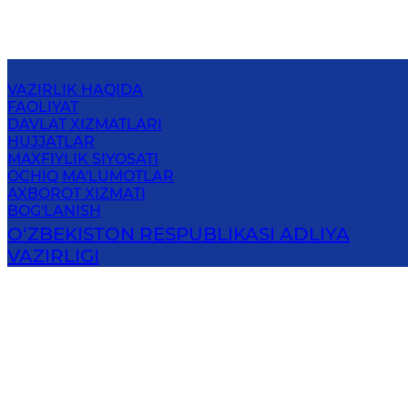
VAZIRLIK HAQIDA
FAOLIYAT
DAVLAT XIZMATLARI
HUJJATLAR
MAXFIYLIK SIYOSATI
OCHIQ MA'LUMOTLAR
AXBOROT XIZMATI
BOG'LANISH
O‘ZBEKISTON RESPUBLIKASI ADLIYA
VAZIRLIGI
100047, Toshkent shahri, Sayilgoh ko‘chasi, 5
Elektron pochta
:
info@adliya.uz