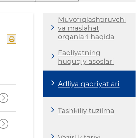
Muvofiqlashtiruvchi
va maslahat
organlari haqida
Faoliyatning
huquqiy asoslari
Adliya qadriyatlari
Tashkiliy tuzilma
Vazirlik tarixi