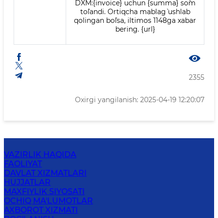
DXM:{invoice} uchun {summa} so`m
to`landi. Ortiqcha mablag` ushlab
qolingan bo`lsa, iltimos 1148ga xabar
bering. {url}
2355
Oxirgi yangilanish: 2025-04-19 12:20:07
VAZIRLIK HAQIDA
FAOLIYAT
DAVLAT XIZMATLARI
HUJJATLAR
MAXFIYLIK SIYOSATI
OCHIQ MA'LUMOTLAR
AXBOROT XIZMATI