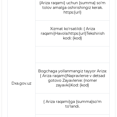
{Ariza raqami} uchun {summa} so'm
tolov amalga oshirishingiz kerak.
https:{url}
Xizmat ko'rsatildi: { Ariza
raqami}Havola:https:{url}Tekshirish
kodi: {kod}
Bogchaga yollanmangiz tayyor Ariza:
{ Ariza raqami}Napravlenie v detsad
gotovo Zayavlenie: {nomer
Dxa.gov.uz
zayavki}Kod: {kod}
{ Ariza raqami}ga {summa}so'm
to'landi.