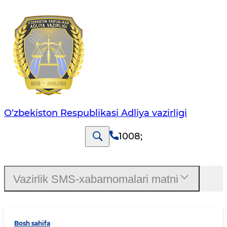
O‘zbekiston Respublikasi Adliya vazirligi
1008
;
Vazirlik SMS-xabarnomalari matni
Bosh sahifa