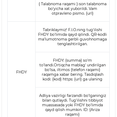
{ Talabnoma raqami }-son talabnoma
bo'yicha xat yuborildi. Vam
otpravleno pismo. {url}
Tabriklaymiz! F.I.O.ning tug'ilishi
FHDY bo'limida qayd qilindi. QR-kodli
ma'lumotnoma gerbli guvohnomaga
tenglashtirilgan.
FHDY: {summa} so'm
to'landi.Ortiqcha mablag' undirilgan
bo'lsa, iltimos {telefon raqami}
FHDY
raqamga xabar bering. Tasdiqlash
kodi: {kod} https: {url} ga ulaning
Adliya vazirligi farzandli bo'lganingiz
bilan qutlaydi. Tug'ilishni tibbiyot
muassasada yoki FHDY bo'limida
qayd qilish mumkin. ID: {Ariza
raqami}