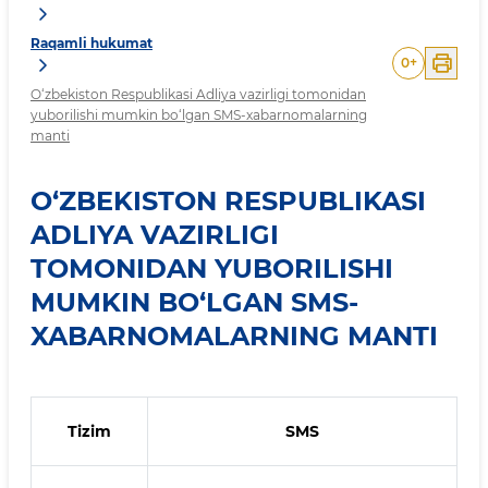
Raqamli hukumat
0
+
O‘zbekiston Respublikasi Adliya vazirligi tomonidan
yuborilishi mumkin bo‘lgan SMS-xabarnomalarning
manti
O‘ZBEKISTON RESPUBLIKASI
ADLIYA VAZIRLIGI
TOMONIDAN YUBORILISHI
MUMKIN BO‘LGAN SMS-
XABARNOMALARNING MANTI
Tizim
SMS