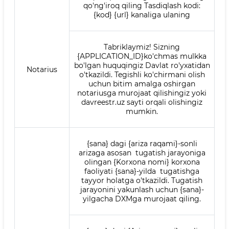
qo'ng'iroq qiling Tasdiqlash kodi:
{kod} {url} kanaliga ulaning
Tabriklaymiz! Sizning
{APPLICATION_ID}ko'chmas mulkka
bo'lgan huquqingiz Davlat ro'yxatidan
Notarius
o'tkazildi. Tegishli ko'chirmani olish
uchun bitim amalga oshirgan
notariusga murojaat qilishingiz yoki
davreestr.uz sayti orqali olishingiz
mumkin.
{sana} dagi {ariza raqami}-sonli
arizaga asosan tugatish jarayoniga
olingan {Korxona nomi} korxona
faoliyati {sana}-yilda tugatishga
tayyor holatga o'tkazildi. Tugatish
jarayonini yakunlash uchun {sana}-
yilgacha DXMga murojaat qiling.