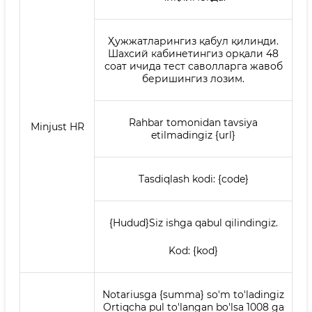
Ҳужжатларингиз қабул қилинди.
Шахсий кабинетингиз орқали 48
соат ичида тест саволларга жавоб
беришингиз лозим.
Rahbar tomonidan tavsiya
Minjust HR
etilmadingiz {url}
Tasdiqlash kodi: {code}
{Hudud}Siz ishga qabul qilindingiz.
Kod: {kod}
Notariusga {summa} so'm to'ladingiz
Ortiqcha pul to'langan bo'lsa 1008 ga