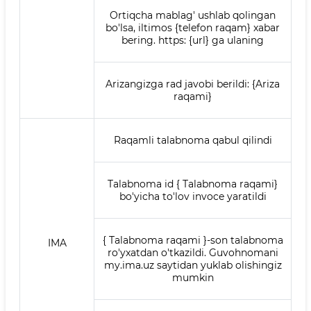
Ortiqcha mablag' ushlab qolingan
bo'lsa, iltimos {telefon raqam} xabar
bering. https: {url} ga ulaning
Arizangizga rad javobi berildi: {Ariza
raqami}
Raqamli talabnoma qabul qilindi
Talabnoma id { Talabnoma raqami}
bo'yicha to'lov invoce yaratildi
{ Talabnoma raqami }-son talabnoma
IMA
ro'yxatdan o'tkazildi. Guvohnomani
my.ima.uz saytidan yuklab olishingiz
mumkin