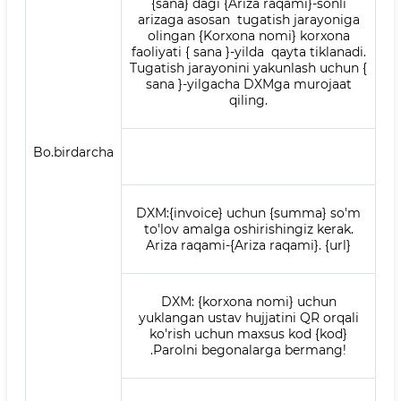
{sana} dagi {Ariza raqami}-sonli
arizaga asosan tugatish jarayoniga
olingan {Korxona nomi} korxona
faoliyati { sana }-yilda qayta tiklanadi.
Tugatish jarayonini yakunlash uchun {
sana }-yilgacha DXMga murojaat
qiling.
Bo.birdarcha
DXM:{invoice} uchun {summa} so'm
to'lov amalga oshirishingiz kerak.
Ariza raqami-{Ariza raqami}. {url}
DXM: {korxona nomi} uchun
yuklangan ustav hujjatini QR orqali
ko'rish uchun maxsus kod {kod}
.Parolni begonalarga bermang!