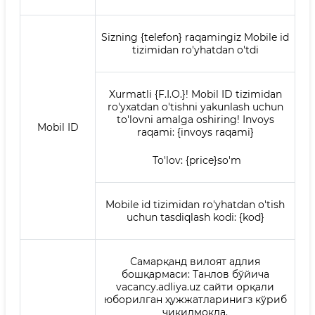
Sizning {telefon} raqamingiz Mobile id
tizimidan ro'yhatdan o'tdi
Xurmatli {F.I.O.}! Mobil ID tizimidan
ro'yxatdan o'tishni yakunlash uchun
to'lovni amalga oshiring! Invoys
Mobil ID
raqami: {invoys raqami}
To'lov: {price}so'm
Mobile id tizimidan ro'yhatdan o'tish
uchun tasdiqlash kodi: {kod}
Самарқанд вилоят адлия
бошқармаси: Танлов бўйича
vacancy.adliya.uz сайти орқали
юборилган ҳужжатларинигз кўриб
чиқилмоқда.