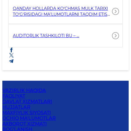
QANCHA MIQDORIDA YIG‘IM UNDIRILADI?
QANDAY HOLLARDA KO‘CHMAS MULK TARIXI
TO‘G‘RISIDAGI MA’LUMOTLARNI TAQDIM ETISH
BO‘YICHA DAVLAT XIZMATINI KO‘RSATISH RAD
ETILADI?
AUDITORLIK TASHKILOTI BU – …
VAZIRLIK HAQIDA
FAOLIYAT
DAVLAT XIZMATLARI
HUJJATLAR
MAXFIYLIK SIYOSATI
OCHIQ MA'LUMOTLAR
AXBOROT XIZMATI
BOG'LANISH