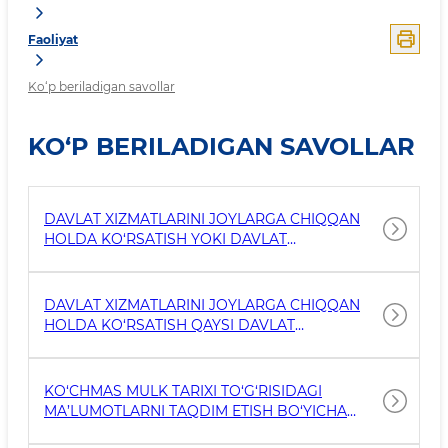
Faoliyat
Ko‘p beriladigan savollar
KO‘P BERILADIGAN SAVOLLAR
DAVLAT XIZMATLARINI JOYLARGA CHIQQAN
HOLDA KO‘RSATISH YOKI DAVLAT
XIZMATLARIDAN FOYDALANISHGA ARIZA
YUBORISH UCHUN QANCHA MIQDORDA
TO‘LOV UNDIRILADI?
DAVLAT XIZMATLARINI JOYLARGA CHIQQAN
HOLDA KO‘RSATISH QAYSI DAVLAT
XIZMATLARINI KO‘RSATISHGA NISBATAN
TATBIQ ETILMAYDI?
KO‘CHMAS MULK TARIXI TO‘G‘RISIDAGI
MA’LUMOTLARNI TAQDIM ETISH BO‘YICHA
DAVLAT XIZMATINI KO‘RSATISH UCHUN