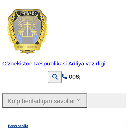
O‘zbekiston Respublikasi Adliya vazirligi
1008
;
Ko‘p beriladigan savollar
Bosh sahifa