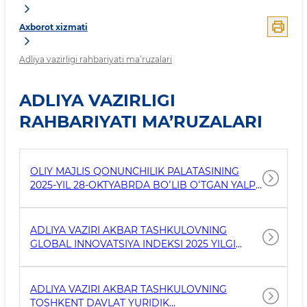
Axborot xizmati
Adliya vazirligi rahbariyati ma’ruzalari
ADLIYA VAZIRLIGI
RAHBARIYATI MA’RUZALARI
OLIY MAJLIS QONUNCHILIK PALATASINING
2025-YIL 28-OKTYABRDA BOʻLIB OʻTGAN YALPI
MAJLISIDA ADLIYA VAZIRI OʻRINBOSARI SH.
RABIYEVNING “SUD-EKSPERTLIK FAOLIYATI
TO‘G‘RISIDA”GI QONUN LOYIHASI YUZASIDAN
ADLIYA VAZIRI AKBAR TASHKULOVNING
MA’RUZASI
GLOBAL INNOVATSIYA INDEKSI 2025 YILGI
HISOBOTI TAQDIMOTIGA BAG‘ISHLANGAN
TADBIRDAGI NUTQI (16.09.2025)
ADLIYA VAZIRI AKBAR TASHKULOVNING
TOSHKENT DAVLAT YURIDIK