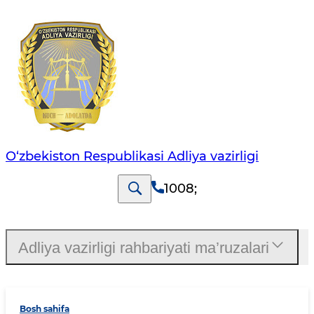
O‘zbekiston Respublikasi Adliya vazirligi
1008
;
Adliya vazirligi rahbariyati ma’ruzalari
Bosh sahifa