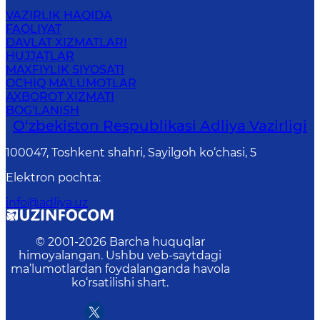
VAZIRLIK HAQIDA
FAOLIYAT
DAVLAT XIZMATLARI
HUJJATLAR
MAXFIYLIK SIYOSATI
OCHIQ MA'LUMOTLAR
AXBOROT XIZMATI
BOG'LANISH
O‘zbekiston Respublikasi Adliya Vazirligi
100047, Toshkent shahri, Sayilgoh ko‘chasi, 5
Elektron pochta
:
info@adliya.uz
© 2001-
2026
Barcha huquqlar
himoyalangan. Ushbu veb-saytdagi
ma’lumotlardan foydalanganda havola
ko‘rsatilishi shart.