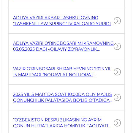
UNIVERSITETINING 2025-YILGI
BITIRUVCHILARIGA TABRIGI (23.07.2025)
ADLIYA VAZIRI AKBAR TASHKULOVNING
“TASHKENT LAW SPRING” IV XALQARO YURIDIK
FORUMINING OCHILISH MAROSIMI UCHUN
KIRISH SO‘ZI (29.05.2025)
ADLIYA VAZIRI O‘RINGBOSARI M.IKRAMOVNING
03.05.2025 DAGI «OILAVIY ZO‘RAVONLIK
TO‘G‘RISIDAGI QONUNCHILIK IJROSINING
MONITORINGI» MAVZUSIDAGI DAVRA
SUHBATIGA KIRISH SO‘ZI
VAZIR O‘RINBOSARI SH.RABIYEVNING 2025 YIL
15 MARTDAGI “NODAVLAT NOTIJORAT
TASHKILOTLARI BOG‘I” IJTIMOIY LOYIHASI
OCHILISH MAROSIMIDAGI KIRISH SO‘ZI
2025 YIL 5 MARTDA SOAT 10:00DA OLIY MAJLIS
QONUNCHILIK PALATASIDA BO‘LIB O‘TADIGAN
INTELLEKTUAL MULK SOHASIDAGI
HUQUQBUZARLIKLAR UCHUN JAVOBGARLIKNI
KUCHAYTIRISHGA QARATILGAN O‘ZBEKISTON
“O‘ZBEKISTON RESPUBLIKASINING AYRIM
RESPUBLIKASI QONUNI
QONUN HUJJATLARIGA HOMIYLIK FAOLIYATINI
LOYIHASI MUHOKAMASIGA BAG‘ISHLANGAN
AMALGA OSHIRISH TARTIBINI