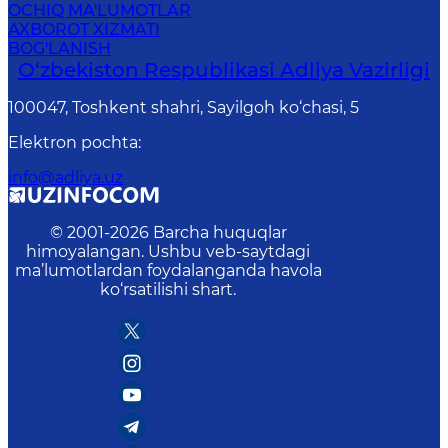
OCHIQ MA'LUMOTLAR
AXBOROT XIZMATI
BOG'LANISH
O‘zbekiston Respublikasi Adliya Vazirligi
100047, Toshkent shahri, Sayilgoh ko‘chasi, 5
Elektron pochta
:
info@adliya.uz
© 2001-
2026
Barcha huquqlar
himoyalangan. Ushbu veb-saytdagi
ma’lumotlardan foydalanganda havola
ko‘rsatilishi shart.