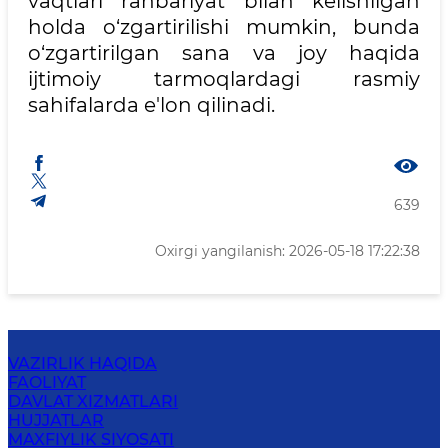
vaqtlari rahbariyat bilan kelishilgan
holda o‘zgartirilishi mumkin, bunda
o‘zgartirilgan sana va joy haqida
ijtimoiy tarmoqlardagi rasmiy
sahifalarda e'lon qilinadi.
639
Oxirgi yangilanish: 2026-05-18 17:22:38
VAZIRLIK HAQIDA
FAOLIYAT
DAVLAT XIZMATLARI
HUJJATLAR
MAXFIYLIK SIYOSATI