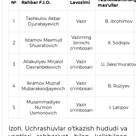
№
Rahbar F.I.O.
Lavozimi
mas'ullar
Tashkulov Akbar
1
Vazir
B. ibrohimov
Djurabayevich
Vazirning
Istamov Maxmud
2
birinchi
X. Sodiqov
Shuxratovich
o‘rinbosari
Allakuliyev Mirjalol
Vazir
3
U. Jaksi'murato
Davranbekovich
o‘rinbosari
Ikramov Muzraf
Vazir
4
B. Ruziyev
Mubarakxodjayevich
o‘rinbosari
Muxammadiyev
Vazir
5
Nu'mon
I. Latipov
o‘rinbosari
Usmonovich
Izoh. Uchrashuvlar o‘tkazish hududi va