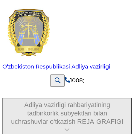
O‘zbekiston Respublikasi Adliya vazirligi
1008
;
Adliya vazirligi rahbariyatining
tadbirkorlik subyektlari bilan
uchrashuvlar o‘tkazish REJA-GRAFIGI