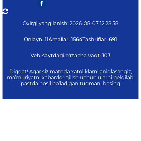
Oxirgi yangilanish
:
2026-08-07 12:28:58
Onlayn:
11
Amallar:
1564
Tashriflar:
691
Veb-saytdagi o‘rtacha vaqt:
103
Diqqat! Agar siz matnda xatoliklarni aniqlasangiz,
ma’muriyatni xabardor qilish uchun ularni belgilab,
pastda hosil bo‘ladigan tugmani bosing