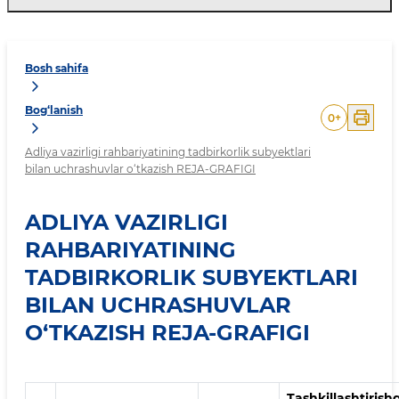
Bosh sahifa
Bog‘lanish
0
+
Adliya vazirligi rahbariyatining tadbirkorlik subyektlari
bilan uchrashuvlar o‘tkazish REJA-GRAFIGI
ADLIYA VAZIRLIGI
RAHBARIYATINING
TADBIRKORLIK SUBYEKTLARI
BILAN UCHRASHUVLAR
O‘TKAZISH REJA-GRAFIGI
Tashkillashtirish