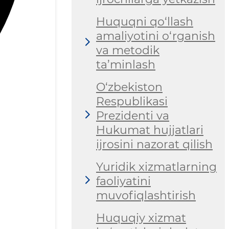
Huquqni qo‘llash
amaliyotini o‘rganish
va metodik
ta’minlash
O‘zbekiston
Respublikasi
Prezidenti va
Hukumat hujjatlari
ijrosini nazorat qilish
Yuridik xizmatlarning
faoliyatini
muvofiqlashtirish
Huquqiy xizmat