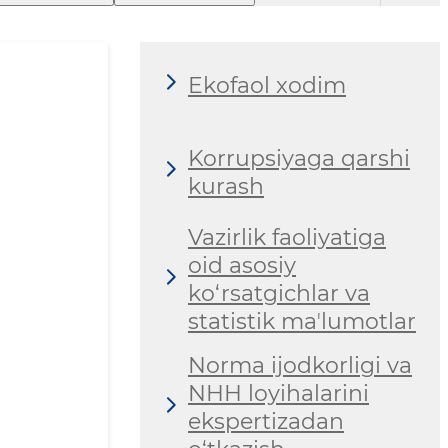
Ekofaol xodim
Korrupsiyaga qarshi
kurash
Vazirlik faoliyatiga
oid asosiy
ko‘rsatgichlar va
statistik maʼlumotlar
Norma ijodkorligi va
NHH loyihalarini
ekspertizadan