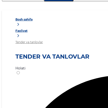
Bosh sahifa
Faoliyat
Tender va tanlovlar
TENDER VA TANLOVLAR
Holati