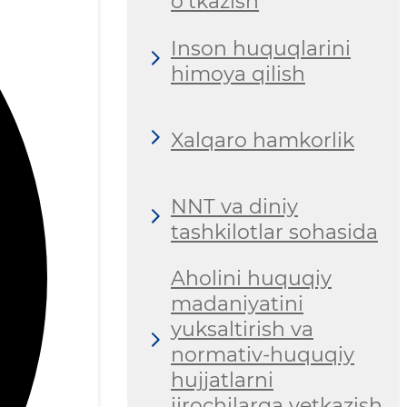
o‘tkazish
Inson huquqlarini
himoya qilish
Xalqaro hamkorlik
NNT va diniy
tashkilotlar sohasida
Aholini huquqiy
madaniyatini
yuksaltirish va
normativ-huquqiy
hujjatlarni
ijrochilarga yetkazish