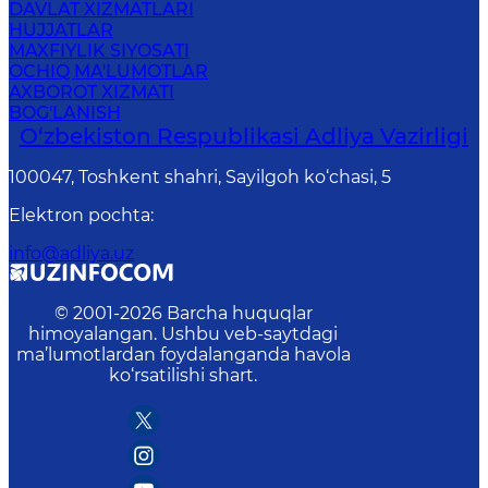
DAVLAT XIZMATLARI
HUJJATLAR
MAXFIYLIK SIYOSATI
OCHIQ MA'LUMOTLAR
AXBOROT XIZMATI
BOG'LANISH
O‘zbekiston Respublikasi Adliya Vazirligi
100047, Toshkent shahri, Sayilgoh ko‘chasi, 5
Elektron pochta
:
info@adliya.uz
© 2001-
2026
Barcha huquqlar
himoyalangan. Ushbu veb-saytdagi
ma’lumotlardan foydalanganda havola
ko‘rsatilishi shart.