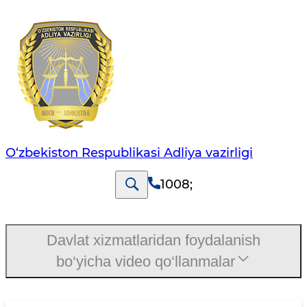
O‘zbekiston Respublikasi Adliya vazirligi
1008
;
Davlat xizmatlaridan foydalanish
bo‘yicha video qo‘llanmalar