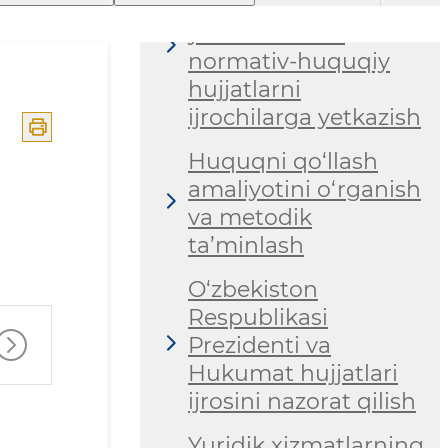
madaniyatini
yuksaltirish va
normativ-huquqiy
hujjatlarni
ijrochilarga yetkazish
Huquqni qo‘llash
amaliyotini o‘rganish
va metodik
ta’minlash
O‘zbekiston
Respublikasi
Prezidenti va
Hukumat hujjatlari
ijrosini nazorat qilish
Yuridik xizmatlarning