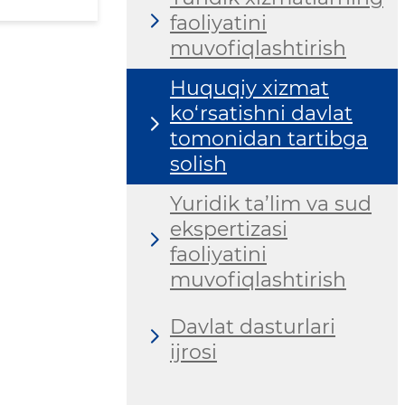
faoliyatini
muvofiqlashtirish
Huquqiy xizmat
ko‘rsatishni davlat
tomonidan tartibga
solish
Yuridik ta’lim va sud
ekspertizasi
faoliyatini
muvofiqlashtirish
Davlat dasturlari
ijrosi