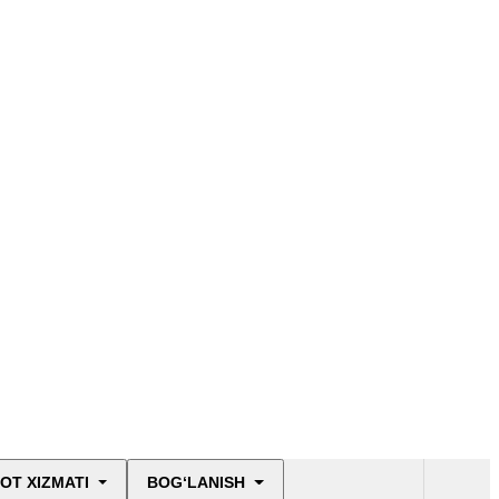
Norma ijodkorligi va
NHH loyihalarini
ekspertizadan
o‘tkazish
Inson huquqlarini
himoya qilish
Xalqaro hamkorlik
NNT va diniy
tashkilotlar sohasida
Aholini huquqiy
OT XIZMATI
BOG‘LANISH