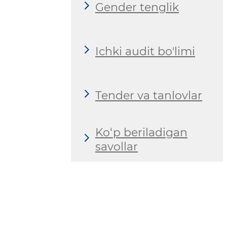
Gender tenglik
Ichki audit bo'limi
Tender va tanlovlar
Ko‘p beriladigan
savollar