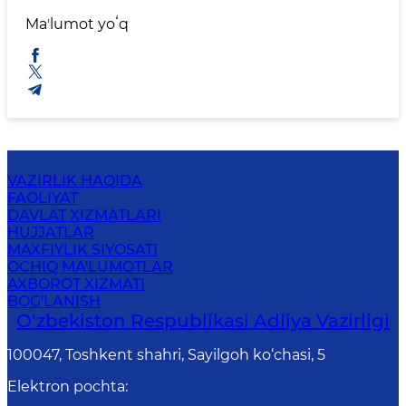
Maʼlumot yoʻq
VAZIRLIK HAQIDA
FAOLIYAT
DAVLAT XIZMATLARI
HUJJATLAR
MAXFIYLIK SIYOSATI
OCHIQ MA'LUMOTLAR
AXBOROT XIZMATI
BOG'LANISH
O‘zbekiston Respublikasi Adliya Vazirligi
100047, Toshkent shahri, Sayilgoh ko‘chasi, 5
Elektron pochta
: