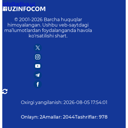
info@adliya.uz
© 2001-
2026
Barcha huquqlar
himoyalangan. Ushbu veb-saytdagi
ma’lumotlardan foydalanganda havola
ko‘rsatilishi shart.
Oxirgi yangilanish
:
2026-08-05 17:54:01
Onlayn:
2
Amallar:
2044
Tashriflar:
978