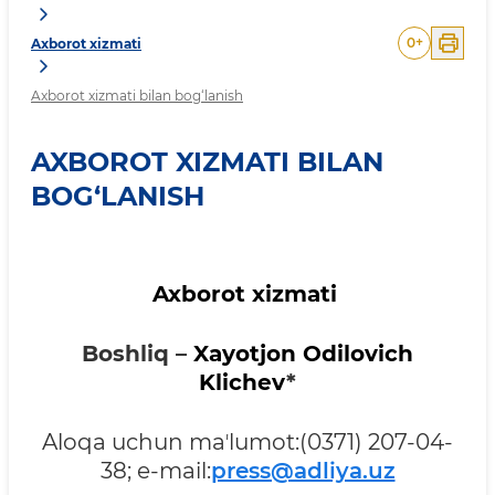
0
+
Axborot xizmati
Axborot xizmati bilan bog‘lanish
AXBOROT XIZMATI BILAN
BOG‘LANISH
Axborot xizmati
Boshliq –
Xayotjon Odilovich
Klichev
*
Aloqa uchun maʼlumot:(0371) 207-04-
38; e-mail:
press@adliya.uz