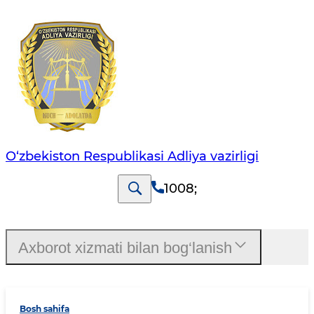
O‘zbekiston Respublikasi Adliya vazirligi
1008
;
Axborot xizmati bilan bog‘lanish
Bosh sahifa