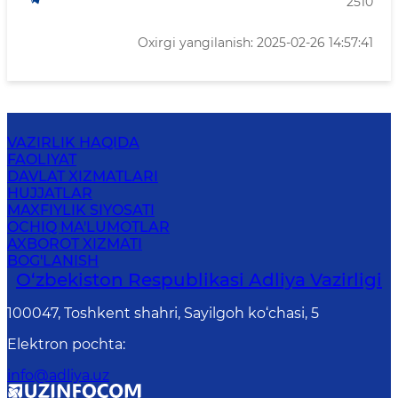
2510
Oxirgi yangilanish: 2025-02-26 14:57:41
VAZIRLIK HAQIDA
FAOLIYAT
DAVLAT XIZMATLARI
HUJJATLAR
MAXFIYLIK SIYOSATI
OCHIQ MA'LUMOTLAR
AXBOROT XIZMATI
BOG'LANISH
O‘zbekiston Respublikasi Adliya Vazirligi
100047, Toshkent shahri, Sayilgoh ko‘chasi, 5
Elektron pochta
:
info@adliya.uz