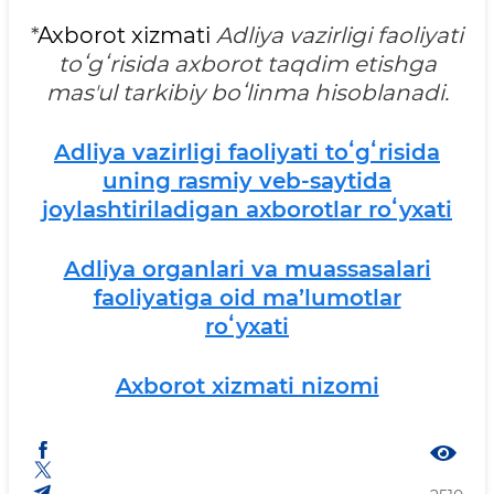
*
Axborot xizmati
Adliya vazirligi faoliyati
toʻgʻrisida axborot taqdim etishga
masʼul tarkibiy boʻlinma hisoblanadi.
Adliya vazirligi faoliyati toʻgʻrisida
uning rasmiy veb-saytida
joylashtiriladigan axborotlar roʻyxati
Adliya organlari va muassasalari
faoliyatiga oid maʼlumotlar
roʻyxati
Axborot xizmati nizomi