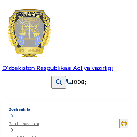
O‘zbekiston Respublikasi Adliya vazirligi
1008
;
Bosh sahifa
Barcha havolalar