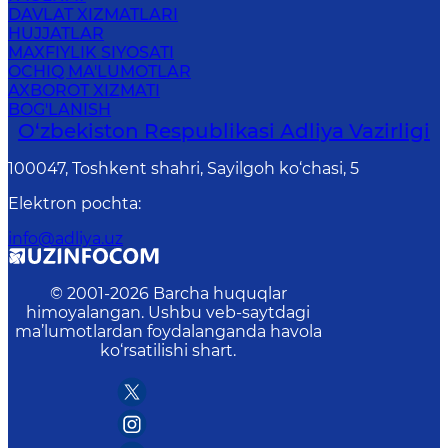
DAVLAT XIZMATLARI
HUJJATLAR
MAXFIYLIK SIYOSATI
OCHIQ MA'LUMOTLAR
AXBOROT XIZMATI
BOG'LANISH
O‘zbekiston Respublikasi Adliya Vazirligi
100047, Toshkent shahri, Sayilgoh ko‘chasi, 5
Elektron pochta
:
info@adliya.uz
© 2001-
2026
Barcha huquqlar
himoyalangan. Ushbu veb-saytdagi
ma’lumotlardan foydalanganda havola
ko‘rsatilishi shart.