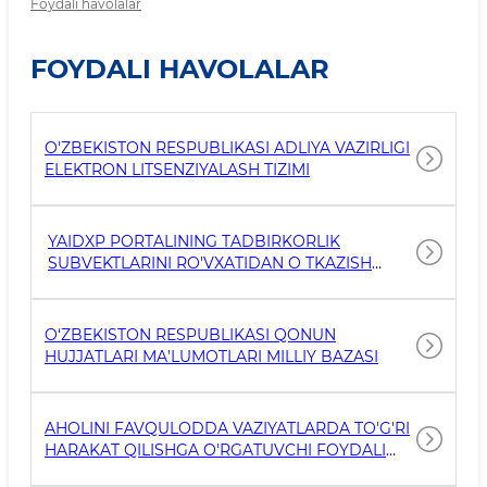
Foydali havolalar
FOYDALI HAVOLALAR
O'ZBEKISTON RESPUBLIKASI ADLIYA VAZIRLIGI
ELEKTRON LITSENZIYALASH TIZIMI
YAIDXP PORTALINING TADBIRKORLIK
SUBVEKTLARINI RO'VXATIDAN O TKAZISH
MODULI
O‘ZBEKISTON RESPUBLIKASI QONUN
HUJJATLARI MA’LUMOTLARI MILLIY BAZASI
AHOLINI FAVQULODDA VAZIYATLARDA TO'G'RI
HARAKAT QILISHGA O'RGATUVCHI FOYDALI
HAVOLALAR