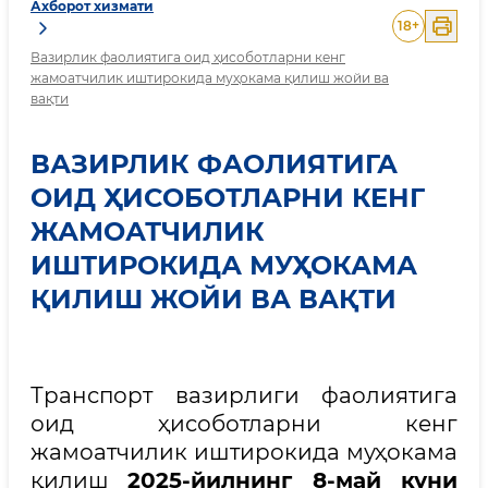
Ахборот хизмати
18
+
Вазирлик фаолиятига оид ҳисоботларни кенг
жамоатчилик иштирокида муҳокама қилиш жойи ва
вақти
ВАЗИРЛИК ФАОЛИЯТИГА
ОИД ҲИСОБОТЛАРНИ КЕНГ
ЖАМОАТЧИЛИК
ИШТИРОКИДА МУҲОКАМА
ҚИЛИШ ЖОЙИ ВА ВАҚТИ
Транспорт вазирлиги фаолиятига
оид ҳисоботларни кенг
жамоатчилик иштирокида муҳокама
қилиш
2025-йилнинг 8-май куни