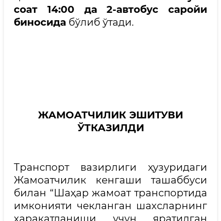
соат 14:00 да 2-автобус саройи
биносида
бўлиб ўтади.
ЖАМОАТЧИЛИК ЭШИТУВИ
ЎТКАЗИЛДИ
Транспорт вазирлиги ҳузуридаги
Жамоатчилик кенгаши ташаббуси
билан “Шаҳар жамоат транспортида
имконияти чекланган шахсларнинг
ҳаракатланиши учун яратилган