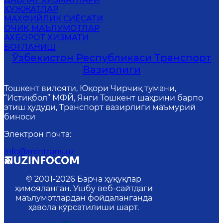
ҲУЖЖАТЛАР
MАХФИЙЛИК СИЁСАТИ
ОЧИҚ МАЪЛУМОТЛАР
АХБОРОТ ХИЗМАТИ
БОҒЛАНИШ
Ўзбекистон Республикаси Транспорт
Вазирлиги
Тошкент вилояти, Юқори Чирчиқ тумани,
“Истиқбол” МФЙ, Янги Тошкент шаҳрини барпо
этиш ҳудуди, Транспорт вазирлиги маъмурий
биноси
Электрон почта
:
info@mintrans.uz
© 2001-
2026
Барча ҳуқуқлар
ҳимояланган. Ушбу веб-сайтдаги
маълумотлардан фойдаланганда
ҳавола кўрсатилиши шарт.