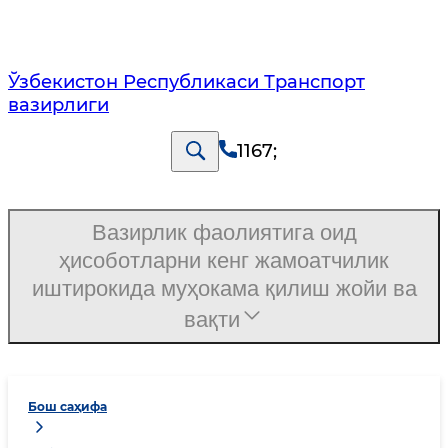
Ўзбекистон Республикаси Транспорт
вазирлиги
1167
;
Вазирлик фаолиятига оид
ҳисоботларни кенг жамоатчилик
иштирокида муҳокама қилиш жойи ва
вақти
Бош саҳифа