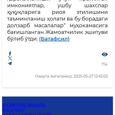
имкониятлар, ушбу шахслар
ҳуқуқларига риоя этилишини
таъминланиш ҳолати ва бу борадаги
долзарб масалалар” муҳокамасига
бағишланган Жамоатчилик эшитуви
бўлиб ўтди.
(Батафсил)
714
Охирги янгиланиш: 2025-05-27 12:45:02
ВАЗИРЛИК ҲАҚИДА
ФАОЛИЯТ
ДАВЛАТ ХИЗМАТЛАРИ