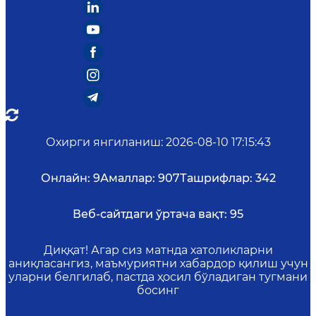
Охирги янгиланиш
:
2026-08-10 17:15:43
Онлайн:
9
Амаллар:
907
Ташрифлар:
342
Веб-сайтдаги ўртача вақт:
95
Диққат! Агар сиз матнда хатоликларни
аниқласангиз, маъмуриятни хабардор қилиш учун
уларни белгилаб, пастда ҳосил бўладиган тугмани
босинг